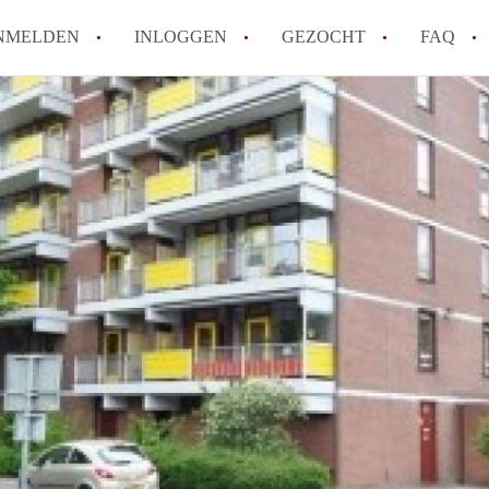
NMELDEN
INLOGGEN
GEZOCHT
FAQ
How to translate AppartementDenHaag!
Wat is Appartement-DenHaag?
Hoeveel kost het om te reageren op een 
Wat is de privacyverklaring van Apparte
Berekent Appartement-DenHaag
makelaarsvergoeding/bemiddelingsvergoe
Alle veelgestelde vragen