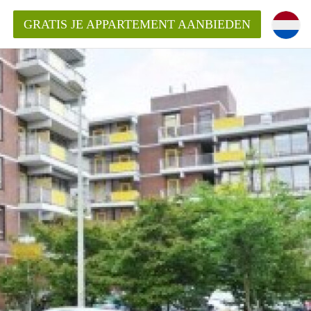
GRATIS JE APPARTEMENT AANBIEDEN
Appartement in Den Haag?
ment-DenHaag?
ding?