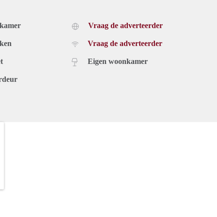
dkamer
Vraag de adverteerder
uken
Vraag de adverteerder
t
Eigen woonkamer
rdeur