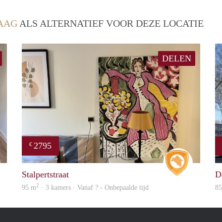
AAG
ALS ALTERNATIEF VOOR DEZE LOCATIE
DELEN
2795
€
Real Estate
Real Estat
Stalpertstraat
D
2
95 m
· 3 kamers · Vanaf ? - Onbepaalde tijd
8