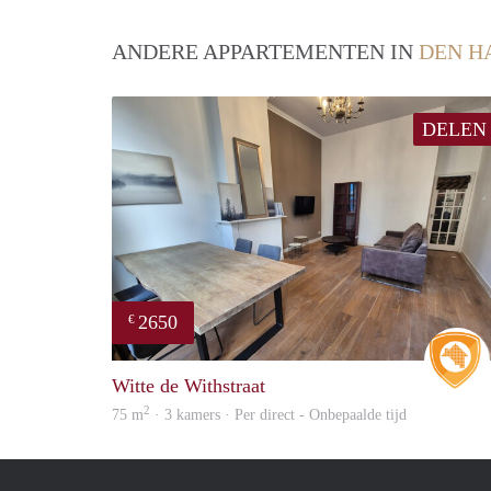
ANDERE APPARTEMENTEN IN
DEN H
DELEN
2650
€
Witte de Withstraat
2
75 m
· 3 kamers · Per direct - Onbepaalde tijd