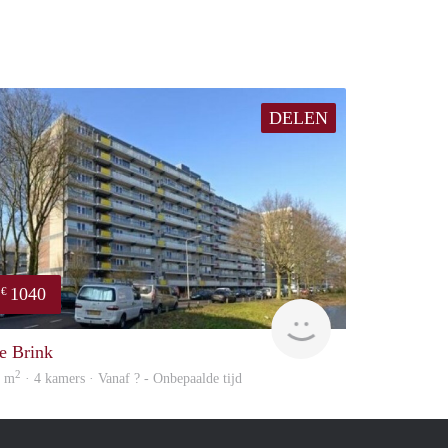
DELEN
1040
€
e
rent
e Brink
2
5 m
· 4 kamers · Vanaf ? - Onbepaalde tijd