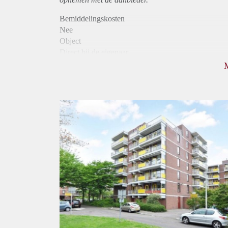
Bemiddelingskosten
Nee
Object
Direct bij de eigenaar
Borg
785
Garantiestelling
Niet mogelijk
Huurtoeslag
Mogelijk
Inkomen eis
N.V.T.
Huurtermijn
Onbepaalde termijn
Oplevering
Kaal