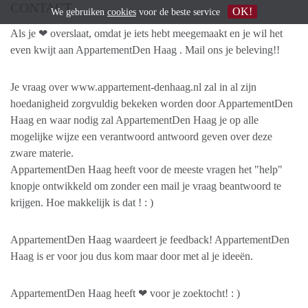
CONTACT
OK!
We gebruiken
cookies
voor de beste service
Als je ❤ overslaat, omdat je iets hebt meegemaakt en je wil het
even kwijt aan AppartementDen Haag . Mail ons je beleving!!
Je vraag over www.appartement-denhaag.nl zal in al zijn
hoedanigheid zorgvuldig bekeken worden door AppartementDen
Haag en waar nodig zal AppartementDen Haag je op alle
mogelijke wijze een verantwoord antwoord geven over deze
zware materie.
AppartementDen Haag heeft voor de meeste vragen het "help"
knopje ontwikkeld om zonder een mail je vraag beantwoord te
krijgen. Hoe makkelijk is dat ! : )
AppartementDen Haag waardeert je feedback! AppartementDen
Haag is er voor jou dus kom maar door met al je ideeën.
AppartementDen Haag heeft ❤ voor je zoektocht! : )