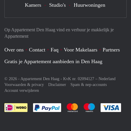
Kamers
Studio's
Huurwoningen
Op Appartement Den Haag vind en verhuur je makkelijk je
Appartement
Over ons
Contact
Faq
Voor Makelaars
Partners
Gratis je Appartement aanbieden in Den Haag
© 2026 - Appartement Den Haag - KvK nr. 02094127 –
Nederland
Voorwaarden & privacy
Disclaimer
Spam & nep-accounts
Account verwijderen
Je rekent gemakkelijk af met Paypal
Je rekent gemakkelijk af met M
Je rekent gemakkelij
Je re