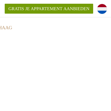
GRATIS JE APPARTEMENT AANBIEDEN
 HAAG
Appartement in Den Haag?
ment-DenHaag?
ding?