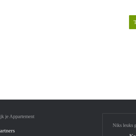
jk je Appartement
Niks leuks 
artners
Ka