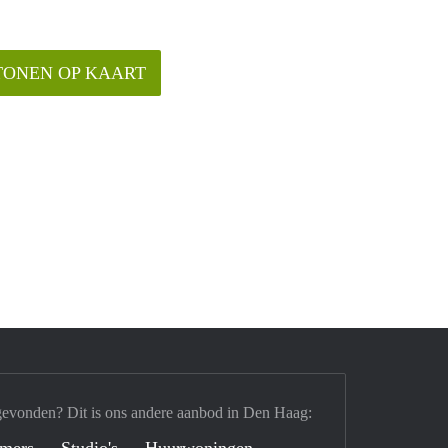
TONEN OP KAART
gevonden? Dit is ons andere aanbod in Den Haag:
mers
Studio's
Huurwoningen