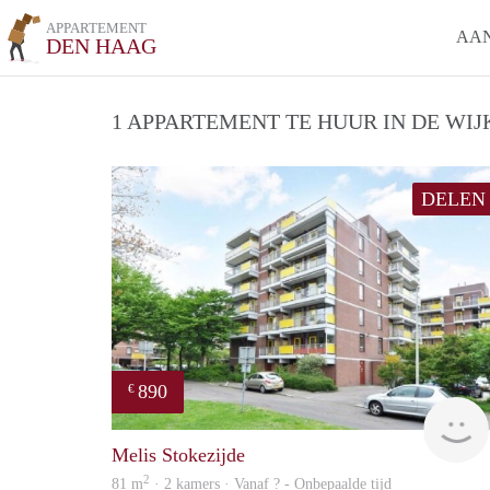
APPARTEMENT
AA
DEN HAAG
1 APPARTEMENT TE HUUR IN DE WIJ
DELEN
890
€
Melis Stokezijde
2
81 m
· 2 kamers · Vanaf ? - Onbepaalde tijd