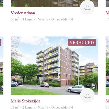
Woning
finder
Vrederustlaan
M
2
60 m
· 4 kamers · Vanaf ? - Onbepaalde tijd
6
VERHUURD
Woning
rent
Melis Stokezijde
M
2
81 m
· 2 kamers · Vanaf ? - Onbepaalde tijd
8