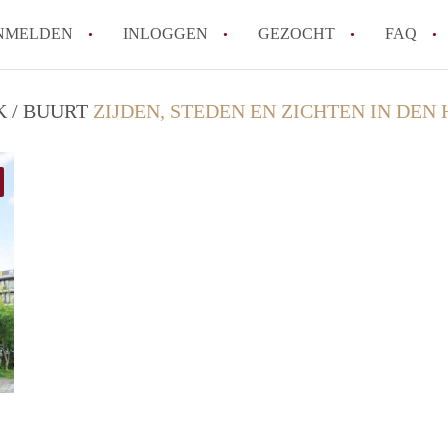
NMELDEN
INLOGGEN
GEZOCHT
FAQ
K / BUURT
ZIJDEN, STEDEN EN ZICHTEN IN DEN
How to translate AppartementDenHaag!
Wat is Appartement-DenHaag?
Hoeveel kost het om te reageren op een 
Wat is de privacyverklaring van Apparte
Berekent Appartement-DenHaag
makelaarsvergoeding/bemiddelingsvergoe
Alle veelgestelde vragen
finder