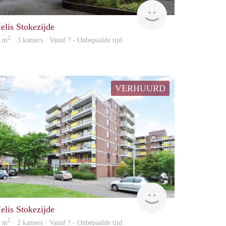
Woning
elis Stokezijde
2
7 m
· 3 kamers · Vanaf ? - Onbepaalde tijd
VERHUURD
rent
elis Stokezijde
2
1 m
· 2 kamers · Vanaf ? - Onbepaalde tijd