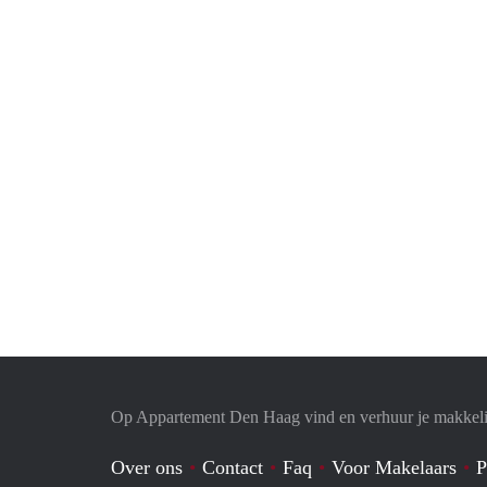
Op Appartement Den Haag vind en verhuur je makkeli
Over ons
Contact
Faq
Voor Makelaars
P