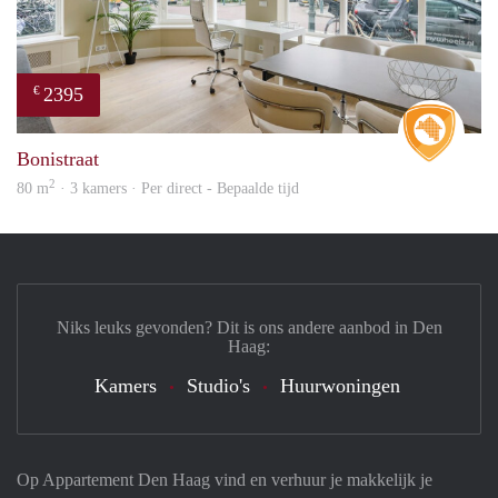
2395
€
Real 
Bonistraat
2
80 m
· 3 kamers · Per direct - Bepaalde tijd
Niks leuks gevonden? Dit is ons andere aanbod in Den
Haag:
Kamers
Studio's
Huurwoningen
Op Appartement Den Haag vind en verhuur je makkelijk je