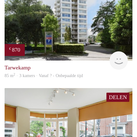
870
€
rent
Tarwekamp
2
85 m
· 3 kamers · Vanaf ? - Onbepaalde tijd
DELEN