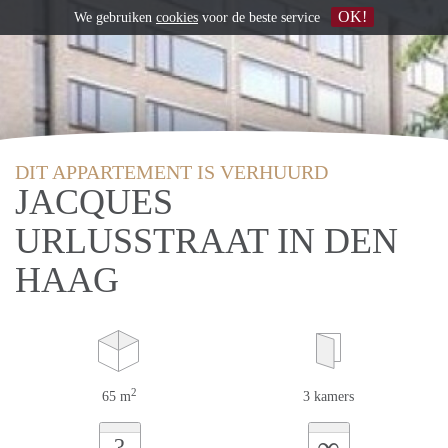
OK!
We gebruiken
cookies
voor de beste service
DIT APPARTEMENT IS VERHUURD
JACQUES
URLUSSTRAAT IN DEN
HAAG
2
65 m
3 kamers
∞
?