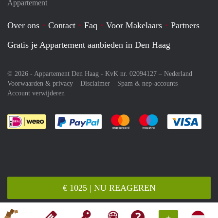
Appartement
Over ons
Contact
Faq
Voor Makelaars
Partners
Gratis je Appartement aanbieden in Den Haag
© 2026 - Appartement Den Haag - KvK nr. 02094127 –
Nederland
Voorwaarden & privacy
Disclaimer
Spam & nep-accounts
Account verwijderen
Je rekent gemakkelijk af met Paypal
Je rekent gemakkelijk af met M
Je rekent gemakkelij
Je re
€ 1025 | NU REAGEREN
+