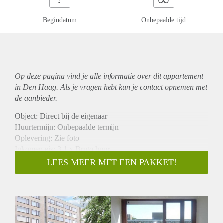
Begindatum
Onbepaalde tijd
Op deze pagina vind je alle informatie over dit
appartement
in Den Haag. Als je vragen hebt kun je contact opnemen met
de aanbieder.
Object: Direct bij de eigenaar
Huurtermijn: Onbepaalde termijn
Oplevering: Zie foto
Inkomen eis: 3,1 x Bruto huur
Garantiestelling mogelijk: Ja
LEES MEER MET EEN PAKKET!
Borg: 1 Maand
Bemiddeling kosten: Nee
Woningdelers toegestaan: Ja
Huisdieren toegestaan: Afhankelijk van de Eigenaar
Huurtoeslag grens: Nee