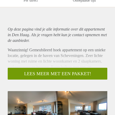
Per direct
Onbepaalde tijd
Op deze pagina vind je alle informatie over dit
appartement
in Den Haag. Als je vragen hebt kun je contact opnemen met
de aanbieder.
Waanzinnig! Gemeubileerd hoek appartement op een unieke
locatie, gelegen in de haven van Scheveningen. Zeer lichte
woning met ruime en lichte woonkamer en 2 slaapkamers,
parkeergarage en berging. Ruim balkon met zee- en
havenzicht.
LEES MEER MET EEN PAKKET!
OMSCHRIJVING
Entree appartementen complex, bellen tableau, hal, lift naar
de 2e verdieping.
Entree woning, hal die toegang geeft tot alle vertrekken. Zeer
ruime woonkamer met open keuken voorzien van inbouw
apparatuur; koelkast, vriezer, vaatwasser, kookplaat, afzuiger
en oven. Aangezien de woning gelegen is op een hoek zijn er