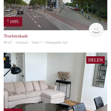
1095
€
rent
Troelstrakade
2
99 m
· 4 kamers · Vanaf ? - Onbepaalde tijd
DELEN