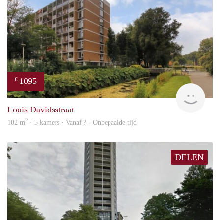
1095
€
rent
Louis Davidsstraat
2
102 m
· 5 kamers · Vanaf ? - Onbepaalde tijd
DELEN