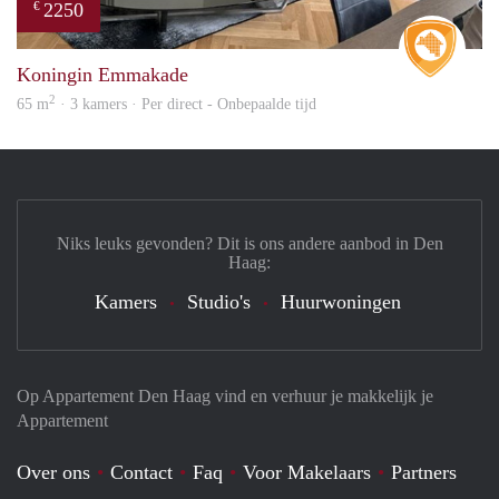
2250
€
Real 
Koningin Emmakade
2
65 m
· 3 kamers · Per direct - Onbepaalde tijd
Niks leuks gevonden? Dit is ons andere aanbod in Den
Haag:
Kamers
Studio's
Huurwoningen
Op Appartement Den Haag vind en verhuur je makkelijk je
Appartement
Over ons
Contact
Faq
Voor Makelaars
Partners