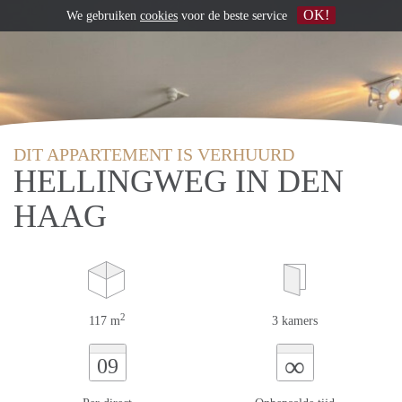
OK!
We gebruiken
cookies
voor de beste service
DIT APPARTEMENT IS VERHUURD
HELLINGWEG IN DEN
HAAG
2
117 m
3 kamers
∞
09