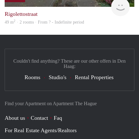
rent
Rigolettostraat
2
49 m
· 2 rooms · From ? - Indefinite period
Couldn't find anything? These are our other offers in Den
Haag:
Rooms
Studio's
Rental Properties
Find your Apartment on Apartment The Hague
About us
Contact
Faq
For Real Estate Agents/Realtors