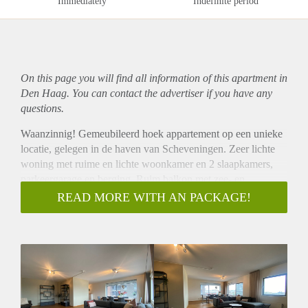
Immediately
Indefinite period
On this page you will find all information of this
apartment
in
Den Haag. You can contact the advertiser if you have any
questions.
Waanzinnig! Gemeubileerd hoek appartement op een unieke
locatie, gelegen in de haven van Scheveningen. Zeer lichte
woning met ruime en lichte woonkamer en 2 slaapkamers,
parkeergarage en berging. Ruim balkon met zee- en
havenzicht.
READ MORE WITH AN PACKAGE!
OMSCHRIJVING
Entree appartementen complex, bellen tableau, hal, lift naar
de 2e verdieping.
Entree woning, hal die toegang geeft tot alle vertrekken. Zeer
ruime woonkamer met open keuken voorzien van inbouw
apparatuur; koelkast, vriezer, vaatwasser, kookplaat, afzuiger
en oven. Aangezien de woning gelegen is op een hoek zijn er