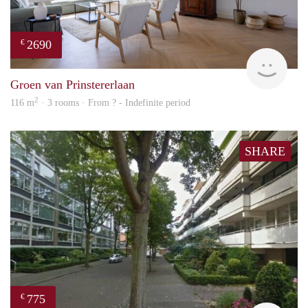
2690
€
J&B
Groen van Prinstererlaan
2
116 m
· 3 rooms · From ? - Indefinite period
SHARE
775
€