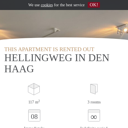
OK!
We use
cookies
for the best service
THIS APARTMENT IS RENTED OUT
HELLINGWEG IN DEN
HAAG
2
117 m
3 rooms
∞
08