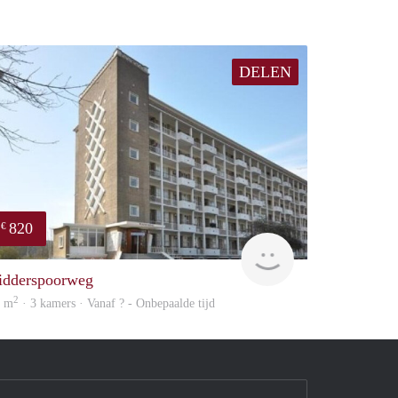
DELEN
820
€
rent
idderspoorweg
2
6 m
· 3 kamers · Vanaf ? - Onbepaalde tijd