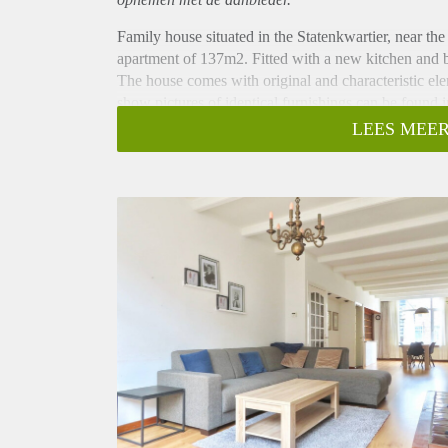
Family house situated in the Statenkwartier, near th
apartment of 137m2. Fitted with a new kitchen and b
The house comes with original and characteristic ele
show pictures of identical furnishings can be found i
Layout
LEES MEER
Double upper house with private door and stairs to th
renovated and modern, semi-open kitchen. Separate to
second floor with sky-light. Luxuriously renovated 
bath. Three large bedrooms. One smaller bedroom / st
glazed windows, a big balcony and plenty of built-i
Location
The public transport is conveniently at walking dist
(beach), boulevard and Hotelschool at close distance
transport. Living at Willem de Zwijgerlaan also m
other International institutions as well as the Freder
bars. The French and German school are within 10 m
Key aspects
- 4 bedrooms
- Bright living room