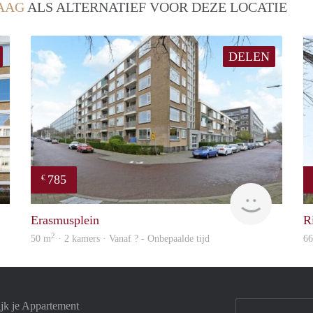
AAG
ALS ALTERNATIEF VOOR DEZE LOCATIE
DELEN
785
€
Woning
rent
Erasmusplein
R
2
50 m
· 2 kamers · Vanaf ? - Onbepaalde tijd
6
jk je Appartement