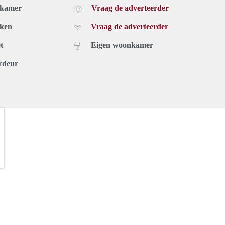
dkamer
Vraag de adverteerder
uken
Vraag de adverteerder
t
Eigen woonkamer
rdeur