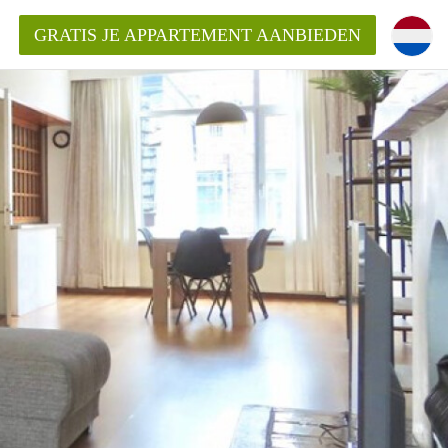
GRATIS JE APPARTEMENT AANBIEDEN
Appartement in Den Haag?
ment-DenHaag?
ding?