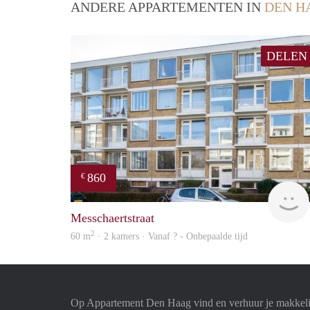
ANDERE APPARTEMENTEN IN
DEN H
DELEN
860
€
Messchaertstraat
2
60 m
· 2 kamers · Vanaf ? - Onbepaalde tijd
Op Appartement Den Haag vind en verhuur je makkeli