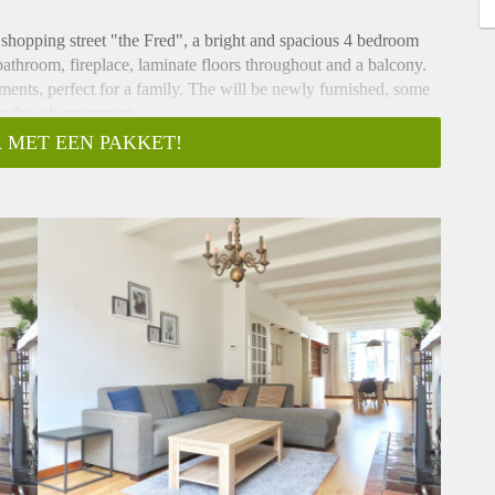
e shopping street "the Fred", a bright and spacious 4 bedroom
athroom, fireplace, laminate floors throughout and a balcony.
ments, perfect for a family. The will be newly furnished, some
n the advertisement.
 MET EEN PAKKET!
e first floor. Spacious living room with fireplace. Newly
ilet. Study room at the end of the hallway. Stairs to the
bathroom with double vanity sink, walk-in shower and separate
udy. Separate toilet. The apartment is fitted with double-
n cupboard space. Laminate flooring throughout the apartment.
ance. Located in the heart of Statenkwartier. With Scheveningen
 and approximately 15 minutes from the city's center by public
eans being at walking distance from OPCW, ICTY, Europol and
ik Hendriklaan shopping street with a wide variety of stores and
inutes distance.