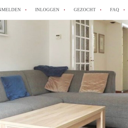
NMELDEN
INLOGGEN
GEZOCHT
FAQ
How to translate AppartementDenHaag!
Wat is Appartement-DenHaag?
Hoeveel kost het om te reageren op een 
Wat is de privacyverklaring van Apparte
Berekent Appartement-DenHaag
makelaarsvergoeding/bemiddelingsvergoe
Alle veelgestelde vragen