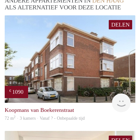
ANDERE APPARTEMENTEN IN
DEN HAAG
ALS ALTERNATIEF VOOR DEZE LOCATIE
DELEN
1090
€
finde
Koopmans van Boekerenstraat
2
72 m
· 3 kamers · Vanaf ? - Onbepaalde tijd