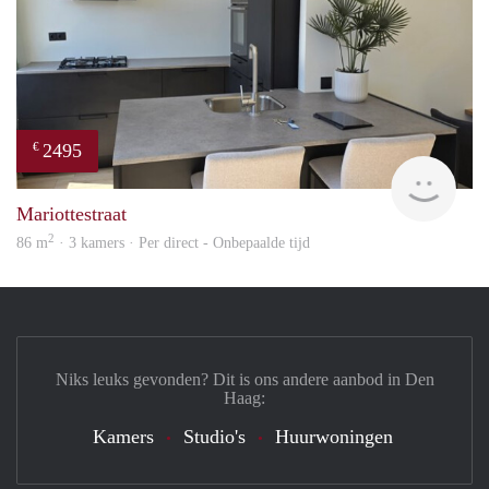
2495
€
Holl
Mariottestraat
2
86 m
· 3 kamers · Per direct - Onbepaalde tijd
Niks leuks gevonden? Dit is ons andere aanbod in Den
Haag:
Kamers
Studio's
Huurwoningen