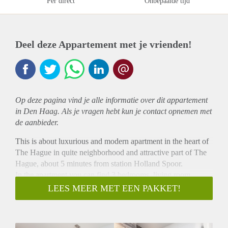
Per direct
Onbepaalde tijd
Deel deze Appartement met je vrienden!
Op deze pagina vind je alle informatie over dit
appartement
in Den Haag. Als je vragen hebt kun je contact opnemen met
de aanbieder.
This is about luxurious and modern apartment in the heart of
The Hague in quite neighborhood and attractive part of The
Hague, about 5 minutes from station Holland Spoor.
In the apartment you can find 3 bedrooms, living room,
bathroom, toilet and kitchen.
LEES MEER MET EEN PAKKET!
This apartment is near shopping centre, fitness, elementary
school, Haagsche Hogeschool , etc. Up to our tenants
demand the apartment can be furnished or not. It can be