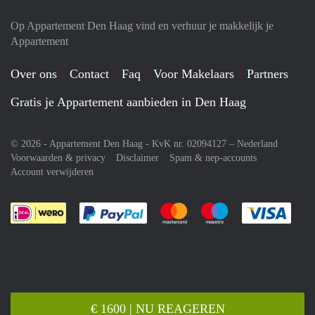
Op Appartement Den Haag vind en verhuur je makkelijk je
Appartement
Over ons
Contact
Faq
Voor Makelaars
Partners
Gratis je Appartement aanbieden in Den Haag
© 2026 - Appartement Den Haag - KvK nr. 02094127 –
Nederland
Voorwaarden & privacy
Disclaimer
Spam & nep-accounts
Account verwijderen
Je rekent gemakkelijk af met Paypal
Je rekent gemakkelijk af met M
Je rekent gemakkelij
Je re
€ 1600 | NU REAGEREN