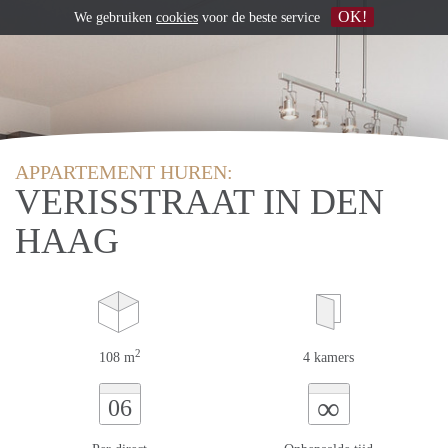
OK!
We gebruiken
cookies
voor de beste service
APPARTEMENT HUREN:
VERISSTRAAT IN DEN
HAAG
2
108 m
4 kamers
∞
06