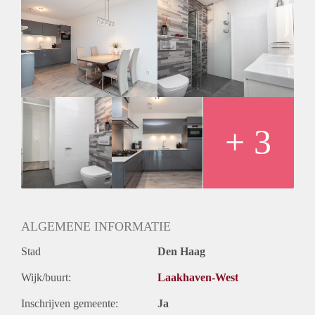
rented to expats, students or regular persons with stable
income.
Rent start date is July/August 2020.. The rent is excluding
g/w/e and internet.
+ 3
ALGEMENE INFORMATIE
Stad
Den Haag
Wijk/buurt:
Laakhaven-West
Inschrijven gemeente:
Ja