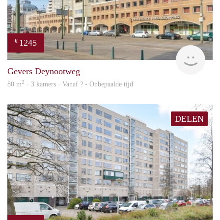
1245
€
finde
Gevers Deynootweg
2
80 m
· 3 kamers · Vanaf ? - Onbepaalde tijd
DELEN