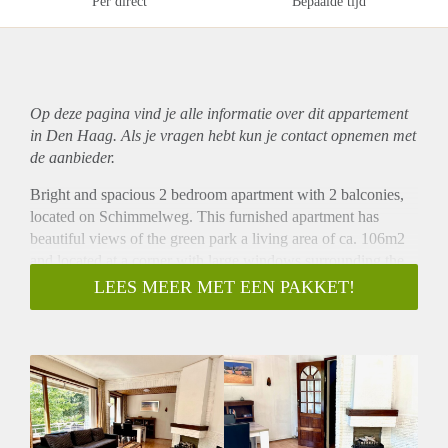
Per direct
Bepaalde tijd
Op deze pagina vind je alle informatie over dit
appartement
in Den Haag. Als je vragen hebt kun je contact opnemen met
de aanbieder.
Bright and spacious 2 bedroom apartment with 2 balconies,
located on Schimmelweg. This furnished apartment has
beautiful views of the green park a living area of ​​ca. 106m2
and located at a corner with large windows surrounding the
sides. This is a quiet neighbourhood with many families.
LEES MEER MET EEN PAKKET!
Layout
Stairs to first floor. Large and bright living room with
decorative fire place and a spacious and sunny balcony.
Separate kitchen with fridge/freezer, gas stove, electric oven,
dishwasher and cupboard space. Toilet. Pantry/Storage room.
Second floor has two large bedrooms and bathroom with
shower and sink. Washing machine and laundry closet.