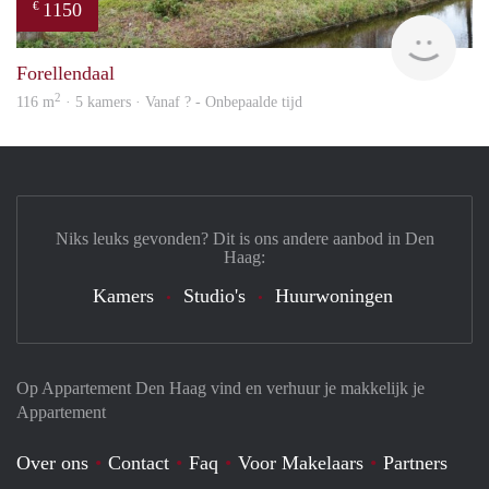
1150
€
Woni
Forellendaal
2
116 m
· 5 kamers · Vanaf ? - Onbepaalde tijd
Niks leuks gevonden? Dit is ons andere aanbod in Den
Haag:
Kamers
Studio's
Huurwoningen
Op Appartement Den Haag vind en verhuur je makkelijk je
Appartement
Over ons
Contact
Faq
Voor Makelaars
Partners