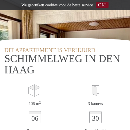
OK!
We gebruiken
cookies
voor de beste service
DIT APPARTEMENT IS VERHUURD
SCHIMMELWEG IN DEN
HAAG
2
106 m
3 kamers
06
30