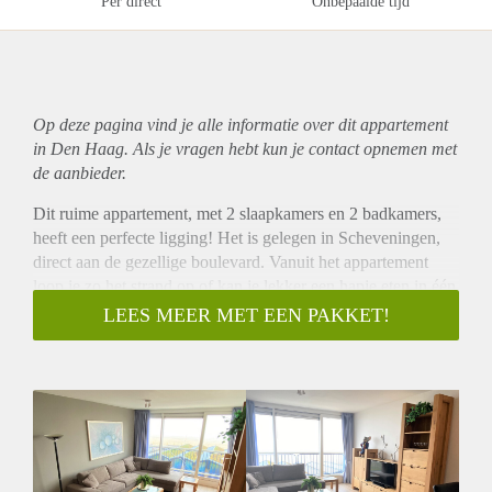
Per direct
Onbepaalde tijd
Op deze pagina vind je alle informatie over dit
appartement
in Den Haag. Als je vragen hebt kun je contact opnemen met
de aanbieder.
Dit ruime appartement, met 2 slaapkamers en 2 badkamers,
heeft een perfecte ligging! Het is gelegen in Scheveningen,
direct aan de gezellige boulevard. Vanuit het appartement
loop je zo het strand op of kan je lekker een hapje eten in één
van de talloze gezellige restaurants of strandtenten. Ook
LEES MEER MET EEN PAKKET!
openbaar vervoer, winkels, scholen en parken zijn allen in de
nabije omgeving te vinden. Daarnaast beschikt het
appartement over een berging in de garage en is het mogelijk
een parkeerplaats erbij te huren.