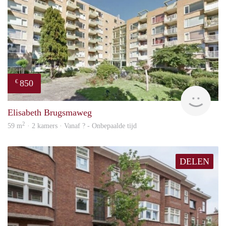
850
€
finde
Elisabeth Brugsmaweg
2
59 m
· 2 kamers · Vanaf ? - Onbepaalde tijd
DELEN