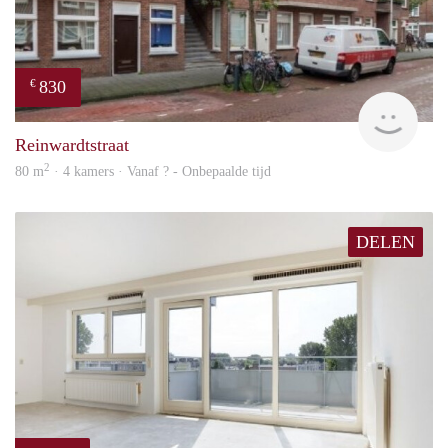
830
€
finde
Reinwardtstraat
2
80 m
· 4 kamers · Vanaf ? - Onbepaalde tijd
DELEN