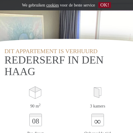
OK!
We gebruiken
cookies
voor de beste service
DIT APPARTEMENT IS VERHUURD
REDERSERF IN DEN
HAAG
2
90 m
3 kamers
∞
08