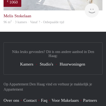
1060
€
finde
Melis Stokelaan
2
96 m
· 3 kamers · Vanaf ? - Onbepaalde tijd
Niks leuks gevonden? Dit is ons andere aanbod in Den
Haag:
Kamers
Studio's
Huurwoningen
Op Appartement Den Haag vind en verhuur je makkelijk je
Appartement
Over ons
Contact
Faq
Voor Makelaars
Partners