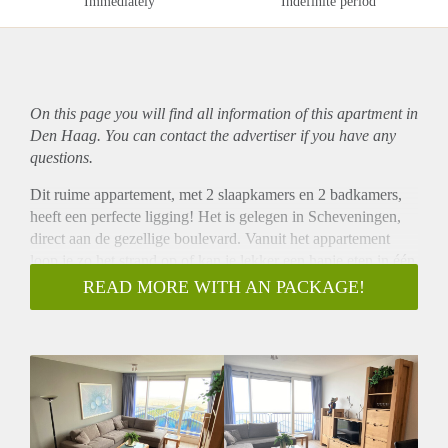
Immediately
Indefinite period
On this page you will find all information of this
apartment
in
Den Haag. You can contact the advertiser if you have any
questions.
Dit ruime appartement, met 2 slaapkamers en 2 badkamers,
heeft een perfecte ligging! Het is gelegen in Scheveningen,
direct aan de gezellige boulevard. Vanuit het appartement
loop je zo het strand op of kan je lekker een hapje eten in één
van de talloze gezellige restaurants of strandtenten. Ook
READ MORE WITH AN PACKAGE!
openbaar vervoer, winkels, scholen en parken zijn allen in de
nabije omgeving te vinden. Daarnaast beschikt het
appartement over een berging in de garage en is het mogelijk
een parkeerplaats erbij te huren.