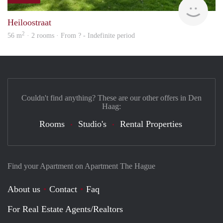
finde
Heiloostraat
2
56 m
· 2 rooms · From ? - Indefinite period
Couldn't find anything? These are our other offers in Den
Haag:
Rooms
Studio's
Rental Properties
Find your Apartment on Apartment The Hague
About us
Contact
Faq
For Real Estate Agents/Realtors