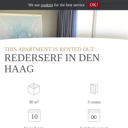
OK!
We use
cookies
for the best service
THIS APARTMENT IS RENTED OUT
REDERSERF IN DEN
HAAG
2
90 m
3 rooms
∞
10