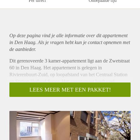
Per direct
Onbepaalde tijd
Op deze pagina vind je alle informatie over dit
appartement
in Den Haag. Als je vragen hebt kun je contact opnemen met
de aanbieder.
Dit gerenoveerde 3 kamer-appartement ligt aan de Zwetstraat
60 in Den Haag. Het appartement is gelegen in
Rivierenbuurt-Zuid, op loopafstand van het Centraal Station
en Station Holland Spoor. Het appartement heeft veel
lichtinval en beschikt over een balkon op het noordwesten.
LEES MEER MET EEN PAKKET!
Afgelopen weken is de gehele woning gerenoveerd waarbij
onder andere de CV-ketel is vervangen, er een nieuwe vloer
is gelegd en de keuken is opgeknapt en voorzien van nieuwe
apparatuur.
Als je interesse hebt in deze woning, stuur dan even een
mailtje.
Praktische zaken