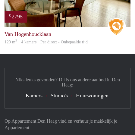
2795
€
Real 
Van Hogenhoucklaan
2
120 m
· 4 kamers · Per direct - Onbepaalde tijd
Niks leuks gevonden? Dit is ons andere aanbod in Den
Haag:
Kamers
Studio's
Huurwoningen
Op Appartement Den Haag vind en verhuur je makkelijk je
Appartement