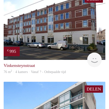
995
€
rent
Vinkensteynstraat
2
76 m
· 4 kamers · Vanaf ? - Onbepaalde tijd
DELEN