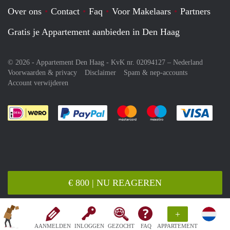
Over ons
Contact
Faq
Voor Makelaars
Partners
Gratis je Appartement aanbieden in Den Haag
© 2026 - Appartement Den Haag - KvK nr. 02094127 –
Nederland
Voorwaarden & privacy
Disclaimer
Spam & nep-accounts
Account verwijderen
Je rekent gemakkelijk af met Paypal
Je rekent gemakkelijk af met M
Je rekent gemakkelij
Je re
€ 800 | NU REAGEREN
+
AANMELDEN
INLOGGEN
GEZOCHT
FAQ
APPARTEMENT