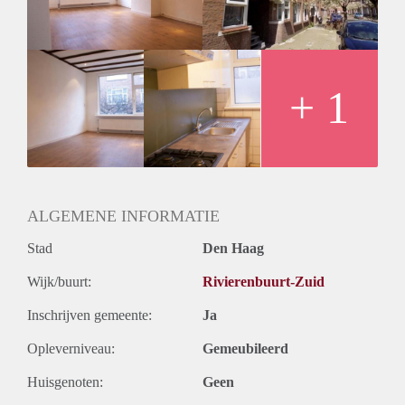
Indeling:
Een plattegrond met de indeling van het appartement vind je
bij de fotos.
Borg:
1 maand huur
+ 1
Minimale huurtermijn:
1 jaar
Energie:
Huurprijs is €800,- exclusief g/w/l, deze kunt u zelf afsluiten.
ALGEMENE INFORMATIE
Stad
Den Haag
Wijk/buurt:
Rivierenbuurt-Zuid
Inschrijven gemeente:
Ja
Opleverniveau:
Gemeubileerd
Huisgenoten:
Geen