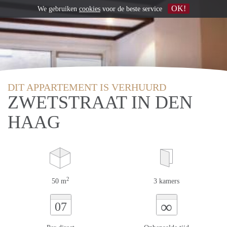
OK!
We gebruiken
cookies
voor de beste service
DIT APPARTEMENT IS VERHUURD
ZWETSTRAAT IN DEN
HAAG
2
50 m
3 kamers
∞
07