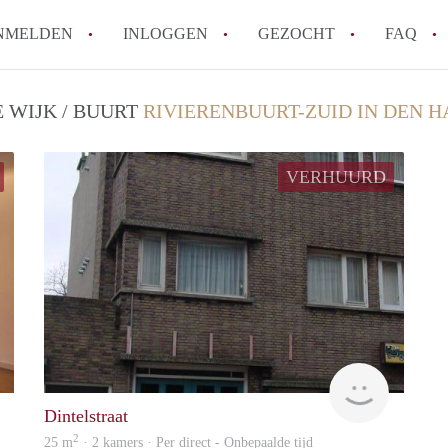
NMELDEN
INLOGGEN
GEZOCHT
FAQ
 WIJK / BUURT
RIVIERENBUURT-ZUID IN DEN 
How to translate AppartementDenHaag!
Wat is Appartement-DenHaag?
VERHUURD
Hoeveel kost het om te reageren op een 
Wat is de privacyverklaring van Apparte
Berekent Appartement-DenHaag
makelaarsvergoeding/bemiddelingsvergoe
Alle veelgestelde vragen
Erik-Jan
Wonen
Dintelstraat
2
25 m
· 2 kamers · Per direct - Onbepaalde tijd