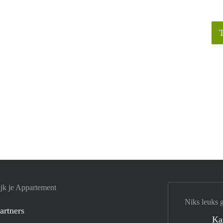
jk je Appartement
Niks leuks 
artners
Ka