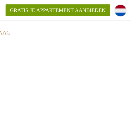
GRATIS JE APPARTEMENT AANBIEDEN
HAAG
Appartement in Den Haag?
ment-DenHaag?
ding?