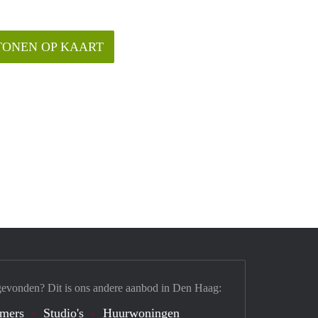
TONEN OP KAART
gevonden? Dit is ons andere aanbod in Den Haag:
mers
Studio's
Huurwoningen