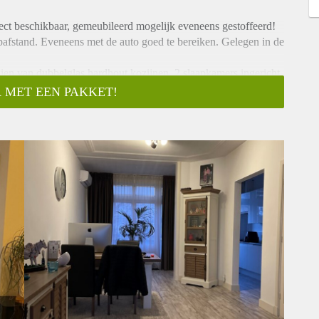
ect beschikbaar, gemeubileerd mogelijk eveneens gestoffeerd!
pafstand. Eveneens met de auto goed te bereiken. Gelegen in de
zien van dubbelglas hardhout kozijnen. 2 slaapkamers ingericht
maar liefst 13 meter lang.
 MET EEN PAKKET!
gnetron, oven, 4 gaspit fornuis en afzuigkap.
eubel en wasmachine.
 de gehele breedte.
s: