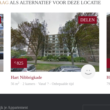
AAG
ALS ALTERNATIEF VOOR DEZE LOCATIE
DELEN
825
€
finder
rent
Hart Nibbrigkade
H
2
56 m
· 2 kamers · Vanaf ? - Onbepaalde tijd
7
jk je Appartement