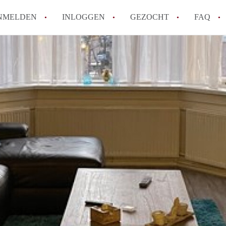
NMELDEN
INLOGGEN
GEZOCHT
FAQ
How to translate AppartementDenHaag!
Wat is Appartement-DenHaag?
Hoeveel kost het om te reageren op een 
Wat is de privacyverklaring van Apparte
Berekent Appartement-DenHaag
makelaarsvergoeding/bemiddelingsvergoe
Alle veelgestelde vragen