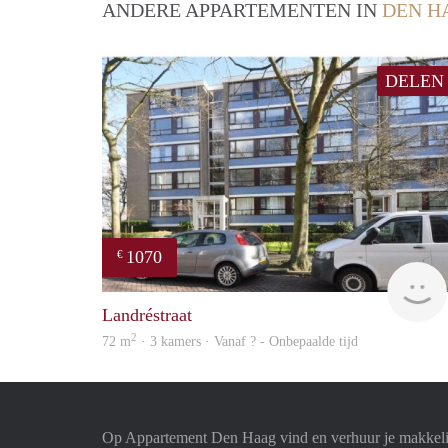
ANDERE APPARTEMENTEN IN
DEN H
DELEN
1070
€
Landréstraat
2
72 m
· 3 kamers · Vanaf ? - Onbepaalde tijd
Op Appartement Den Haag vind en verhuur je makkeli