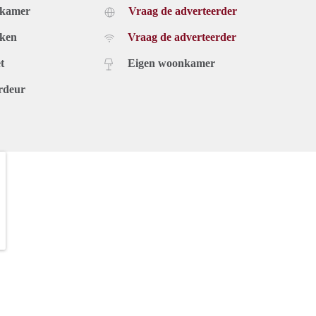
dkamer
Vraag de adverteerder
uken
Vraag de adverteerder
t
Eigen woonkamer
rdeur