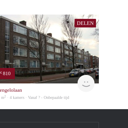
DELEN
810
€
finder
engelolaan
2
9 m
· 4 kamers · Vanaf ? - Onbepaalde tijd