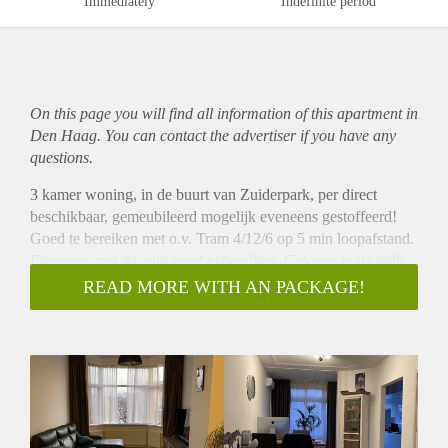
Immediately
Indefinite period
On this page you will find all information of this
apartment
in
Den Haag. You can contact the advertiser if you have any
questions.
3 kamer woning, in de buurt van Zuiderpark, per direct
beschikbaar, gemeubileerd mogelijk eveneens gestoffeerd!
Goed te bereiken met o.v. Tram 4/12/6 op 5 min loopafstand.
Eveneens met de auto goed te bereiken. Gelegen in de wijk
Oostbroek
READ MORE WITH AN PACKAGE!
Aan de Lunterenstraat 13, treft u een topetage, voorzien van
dubbelglas hardhout kozijnen. 2 slaapkamers ingericht met
een bed en kast. Een superruime woonkamer van maar liefst
13 meter lang.
Keuken is voorzien van inbouw koelkast, vriezer, magnetron,
oven, 4 gaspit fornuis en afzuigkap.
De badkamer is ruim, inloopdouche, met wasbak meubel en