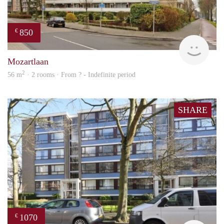
850
€
rent
Mozartlaan
2
56 m
· 2 rooms · From ? - Indefinite period
SHARE
1070
€