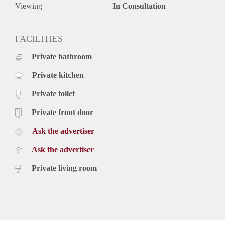
aanmerking te komen voor deze woning dient u te voldoen
Viewing
In Consultation
aan de onderstaande eisen:
- U bent 18 jaar of ouder.
- U en de leden van uw huishouden hebben de Nederlandse
FACILITIES
nationaliteit of een geldige verblijfstitel.
Private bathroom
- Het bruto jaarinkomen (incl. vakantiegeld) van uw
huishouden is € 61.148 of minder bij een
Private kitchen
eenpersoonshuishouden of € 71.148 of minder bij een
huishouden met 2 of meer personen (bedrag vanaf 1 januari
Private toilet
2022).
Private front door
Ask the advertiser
Ask the advertiser
Private living room