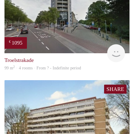
1095
€
finde
Troelstrakade
2
99 m
· 4 rooms · From ? - Indefinite period
SHARE