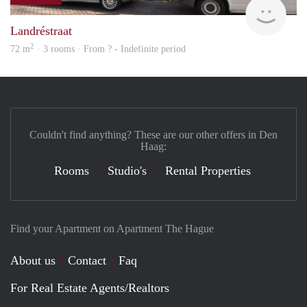
finde
Landréstraat
2
72 m
· 3 rooms · From ? - Indefinite period
Couldn't find anything? These are our other offers in Den
Haag:
Rooms
Studio's
Rental Properties
Find your Apartment on Apartment The Hague
About us
Contact
Faq
For Real Estate Agents/Realtors