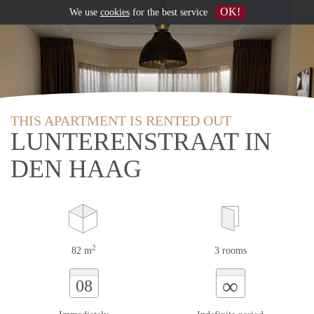
OK!
We use
cookies
for the best service
THIS APARTMENT IS RENTED OUT
LUNTERENSTRAAT IN
DEN HAAG
2
82 m
3 rooms
∞
08