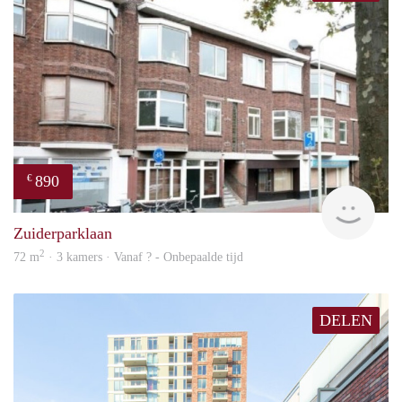
890
€
finde
Zuiderparklaan
2
72 m
· 3 kamers · Vanaf ? - Onbepaalde tijd
DELEN