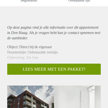
Begindatum
Onbepaalde tijd
Op deze pagina vind je alle informatie over dit
appartement
in Den Haag. Als je vragen hebt kun je contact opnemen met
de aanbieder.
Object: Direct bij de eigenaar
Huurtermijn: Onbepaalde termijn
Oplevering: Zie foto
Inkomen eis: 2,7 x Bruto huur
Garantiestelling mogelijk: Ja
LEES MEER MET EEN PAKKET!
Borg: 1 Maand
Bemiddeling kosten: Nee
Woningdelers toegestaan: Ja
Huisdieren toegestaan: Afhankelijk van de Eigenaar
Huurtoeslag grens: Nee
Geschikt voor studenten: Afhankelijk van de Eigenaar