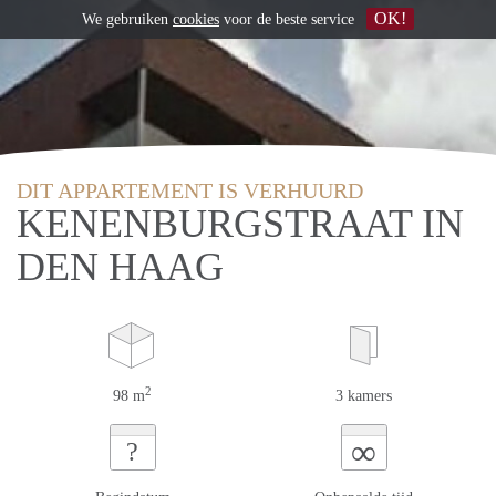
OK!
We gebruiken
cookies
voor de beste service
DIT APPARTEMENT IS VERHUURD
KENENBURGSTRAAT IN
DEN HAAG
2
98 m
3 kamers
∞
?