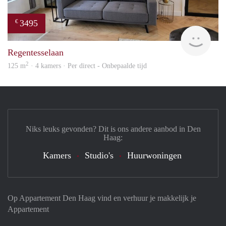
3495
€
Holl
Regentesselaan
2
125 m
· 4 kamers · Per direct - Onbepaalde tijd
Niks leuks gevonden? Dit is ons andere aanbod in Den
Haag:
Kamers
Studio's
Huurwoningen
Op Appartement Den Haag vind en verhuur je makkelijk je
Appartement