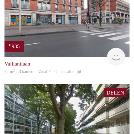
935
€
rent
Vaillantlaan
2
82 m
· 3 kamers · Vanaf ? - Onbepaalde tijd
DELEN