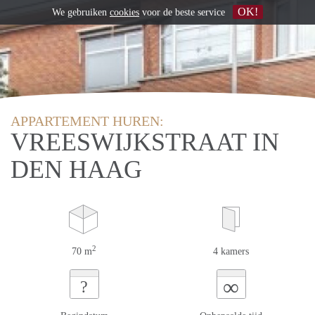
OK!
We gebruiken
cookies
voor de beste service
APPARTEMENT HUREN:
VREESWIJKSTRAAT IN
DEN HAAG
2
70 m
4 kamers
∞
?