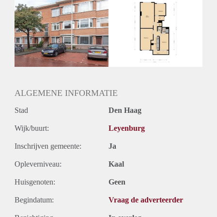
Huurtoeslag
Niet mogelijk
Inkomen eis
2,5 X Maandhuur Bruto
Huurtermijn
Onbepaalde termijn
Oplevering
Kaal
ALGEMENE INFORMATIE
Stad
Den Haag
Wijk/buurt:
Leyenburg
Inschrijven gemeente:
Ja
Opleverniveau:
Kaal
Huisgenoten:
Geen
Begindatum:
Vraag de adverteerder