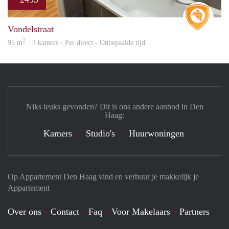
Real 
Vondelstraat
2
95 m
· 3 kamers · Per direct - Onbepaalde tijd
Niks leuks gevonden? Dit is ons andere aanbod in Den
Haag:
Kamers
Studio's
Huurwoningen
Op Appartement Den Haag vind en verhuur je makkelijk je
Appartement
Over ons
Contact
Faq
Voor Makelaars
Partners