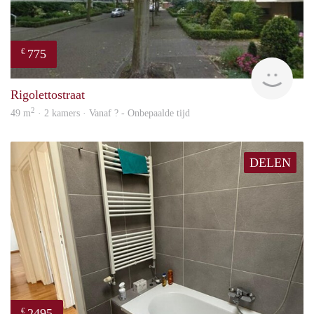
775
€
rent
Rigolettostraat
2
49 m
· 2 kamers · Vanaf ? - Onbepaalde tijd
DELEN
2495
€