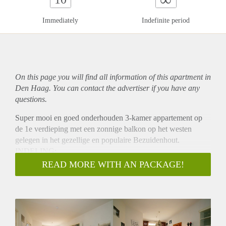
Immediately
Indefinite period
On this page you will find all information of this
apartment
in
Den Haag. You can contact the advertiser if you have any
questions.
Super mooi en goed onderhouden 3-kamer appartement op
de 1e verdieping met een zonnige balkon op het westen
gelegen in het gezellige en populaire Bezuidenhout.
INDELING:
Entree op de eerste verdieping welke leidt naar een ruime hal
READ MORE WITH AN PACKAGE!
met garderobe, meterkast en toilet. Ruime woon/eetkamer
over de gehele lengte van de woning met openslaande deuren
naar een van de twee balkons. Slaapkamer aan de voorzijde.
Gelegen aan de achterzijde is de keuken voorzien van diverse
inbouwapparatuur waaronder een gasfornuis, oven,