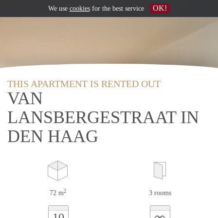
OK!
We use
cookies
for the best service
THIS APARTMENT IS RENTED OUT
VAN
LANSBERGESTRAAT IN
DEN HAAG
2
72 m
3 rooms
∞
10