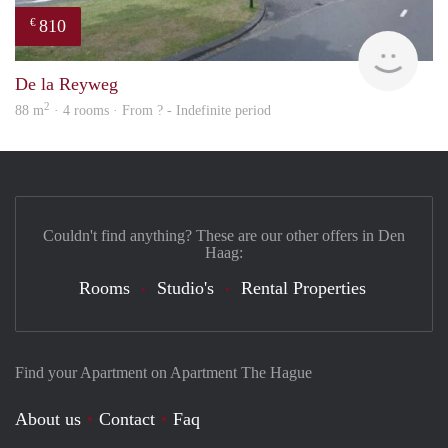
810
€
finde
De la Reyweg
2
88 m
· 4 rooms · From ? - Indefinite period
Couldn't find anything? These are our other offers in Den
Haag:
Rooms
Studio's
Rental Properties
Find your Apartment on Apartment The Hague
About us
Contact
Faq