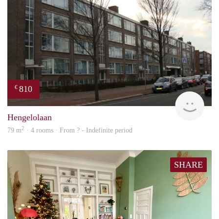
810
€
finde
Hengelolaan
2
79 m
· 4 rooms · From ? - Indefinite period
SHARE