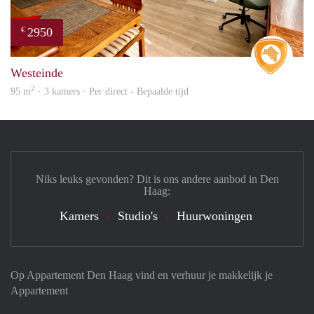
2950
€
Real 
Westeinde
2
95 m
· 3 kamers · Per direct - Bepaalde tijd
Niks leuks gevonden? Dit is ons andere aanbod in Den
Haag:
Kamers
Studio's
Huurwoningen
Op Appartement Den Haag vind en verhuur je makkelijk je
Appartement