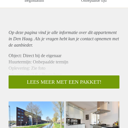
Begindatum
Onbepaalde tijd
Op deze pagina vind je alle informatie over dit
appartement
in Den Haag. Als je vragen hebt kun je contact opnemen met
de aanbieder.
Object: Direct bij de eigenaar
Huurtermijn: Onbepaalde termijn
Oplevering: Zie foto
Inkomen eis:2,9 x Bruto huur
Garantiestelling mogelijk: Ja
LEES MEER MET EEN PAKKET!
Borg: 1 Maand
Bemiddeling kosten: Nee
Woningdelers toegestaan: Ja
Huisdieren toegestaan: Afhankelijk van de Eigenaar
Huurtoeslag grens: Nee
Geschikt voor studenten: Afhankelijk van de Eigenaar