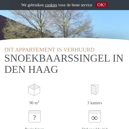
OK!
We gebruiken
cookies
voor de beste service
DIT APPARTEMENT IS VERHUURD
SNOEKBAARSSINGEL IN
DEN HAAG
2
90 m
3 kamers
∞
?