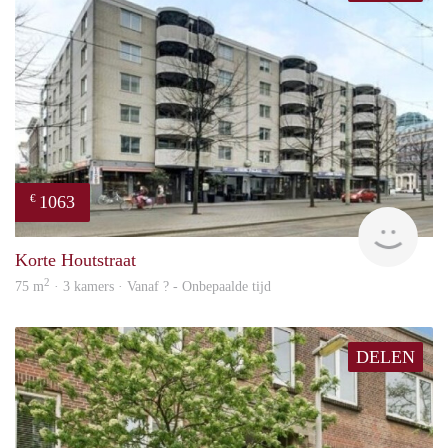
1063
€
finde
Korte Houtstraat
2
75 m
· 3 kamers · Vanaf ? - Onbepaalde tijd
DELEN