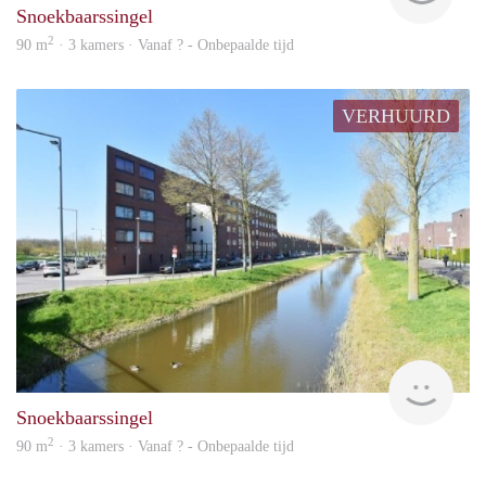
Snoekbaarssingel
2
90 m
· 3 kamers · Vanaf ? - Onbepaalde tijd
VERHUURD
rent
Snoekbaarssingel
2
90 m
· 3 kamers · Vanaf ? - Onbepaalde tijd