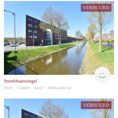
VERHUURD
rent
Snoekbaarssingel
2
90 m
· 3 kamers · Vanaf ? - Onbepaalde tijd
VERHUURD