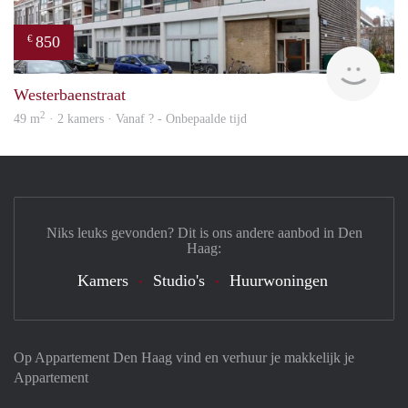
850
€
Woni
Westerbaenstraat
2
49 m
· 2 kamers · Vanaf ? - Onbepaalde tijd
Niks leuks gevonden? Dit is ons andere aanbod in Den
Haag:
Kamers
Studio's
Huurwoningen
Op Appartement Den Haag vind en verhuur je makkelijk je
Appartement