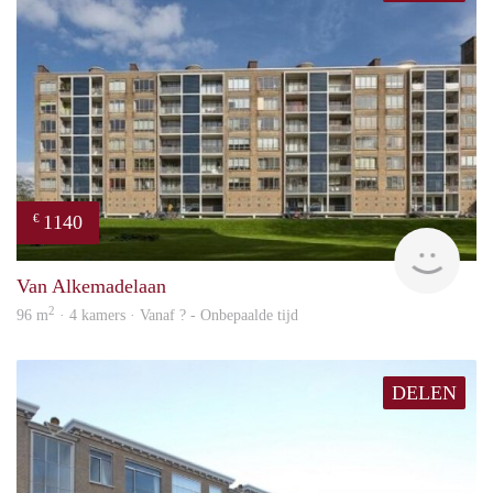
1140
€
rent
Van Alkemadelaan
2
96 m
· 4 kamers · Vanaf ? - Onbepaalde tijd
DELEN