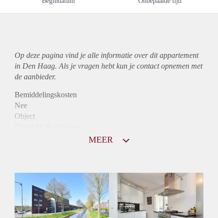
Begindatum
Onbepaalde tijd
Op deze pagina vind je alle informatie over dit
appartement
in Den Haag. Als je vragen hebt kun je contact opnemen met
de aanbieder.
Bemiddelingskosten
Nee
Object
Direct bij de eigenaar
Borg
MEER
1095
Garantiestelling
Mogelijk
Huurtoeslag
Niet mogelijk
Inkomen eis
2,8 X Maandhuur Bruto