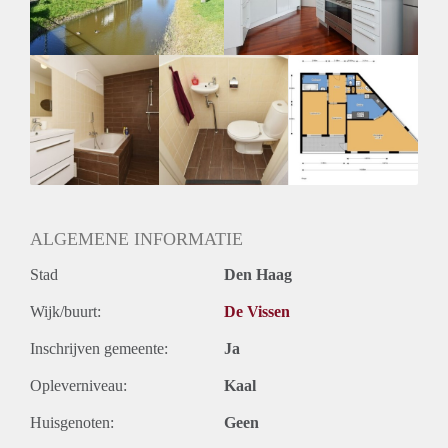
Huurtermijn
Onbepaalde termijn
Oplevering
Kaal
ALGEMENE INFORMATIE
Stad
Den Haag
Wijk/buurt:
De Vissen
Inschrijven gemeente:
Ja
Opleverniveau:
Kaal
Huisgenoten:
Geen