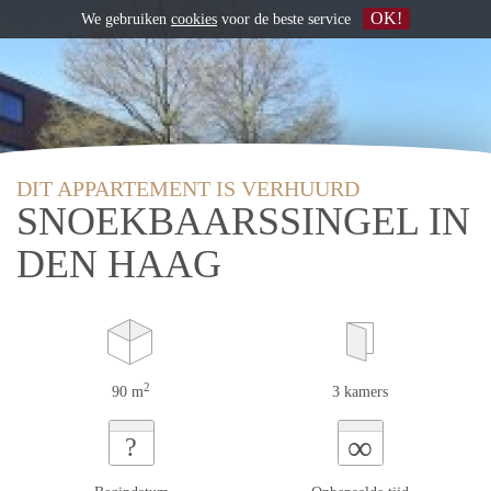
OK!
We gebruiken
cookies
voor de beste service
DIT APPARTEMENT IS VERHUURD
SNOEKBAARSSINGEL IN
DEN HAAG
2
90 m
3 kamers
∞
?