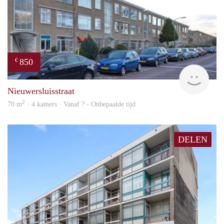
850
€
rent
Nieuwersluisstraat
2
70 m
· 4 kamers · Vanaf ? - Onbepaalde tijd
DELEN