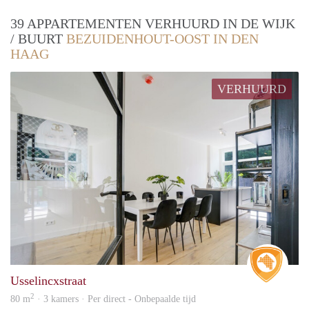
39 APPARTEMENTEN VERHUURD IN DE WIJK
/ BUURT
BEZUIDENHOUT-OOST IN DEN
HAAG
VERHUURD
Real 
Usselincxstraat
2
80 m
· 3 kamers · Per direct - Onbepaalde tijd