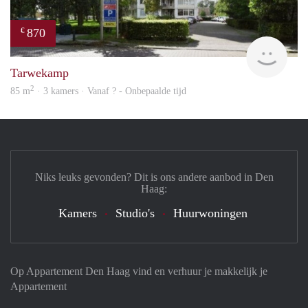
870
€
finde
Tarwekamp
2
85 m
· 3 kamers · Vanaf ? - Onbepaalde tijd
Niks leuks gevonden? Dit is ons andere aanbod in Den
Haag:
Kamers
Studio's
Huurwoningen
Op Appartement Den Haag vind en verhuur je makkelijk je
Appartement