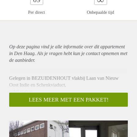
Per direct
Onbepaalde tijd
Op deze pagina vind je alle informatie over dit
appartement
in Den Haag. Als je vragen hebt kun je contact opnemen met
de aanbieder.
Gelegen in BEZUIDENHOUT vlakbij Laan van Nieuw
Oost Indie en Schenkviaduct,
nabij station.
2e etage top appartement, entree op de eerste etage - vaste
LEES MEER MET EEN PAKKET!
trap naar tweede etage – gang met toilet – woonkamer ca.
450x430 met vaste kast – slaapkamer ca. 250x325 – keuken
met ingebouwde kookplaat, wasmachine aansluiting,
koelkastje met vriesvak en huurboiler, douche 120x90 met
glazen scherm en openslaande deuren naar balkon (oost).