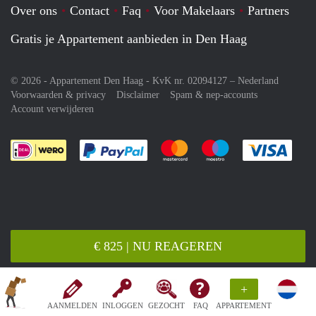
Over ons
Contact
Faq
Voor Makelaars
Partners
Gratis je Appartement aanbieden in Den Haag
© 2026 - Appartement Den Haag - KvK nr. 02094127 –
Nederland
Voorwaarden & privacy
Disclaimer
Spam & nep-accounts
Account verwijderen
Je rekent gemakkelijk af met Paypal
Je rekent gemakkelijk af met M
Je rekent gemakkelij
Je re
€ 825 | NU REAGEREN
+
AANMELDEN
INLOGGEN
GEZOCHT
FAQ
APPARTEMENT