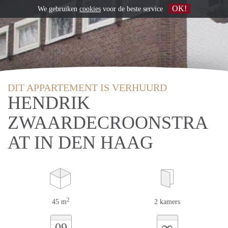
OK!
We gebruiken
cookies
voor de beste service
DIT APPARTEMENT IS VERHUURD
HENDRIK
ZWAARDECROONSTRA
AT IN DEN HAAG
2
45 m
2 kamers
∞
09