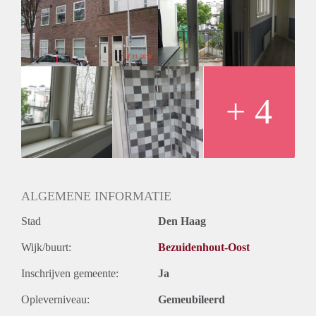
Voorzien van blok centrale verwarming, telefoon- en
televisieaansluiting.
Rondom HR++ dubbelglas (2016) en geïsoleerd plat dak en
muren
Bij voorkeur één werkend persoon.
Totaal ca. 42m2.
GEEN HUISDIEREN EN MUZIEKINSTRUMENTEN.
+ 4
MINIMAAL EEN JAAR.
GEEN HUISDIEREN EN MUZIEKINSTRUMENTEN.
MINIMAAL EEN JAAR.
ALGEMENE INFORMATIE
Stad
Den Haag
Wijk/buurt:
Bezuidenhout-Oost
Inschrijven gemeente:
Ja
Opleverniveau:
Gemeubileerd