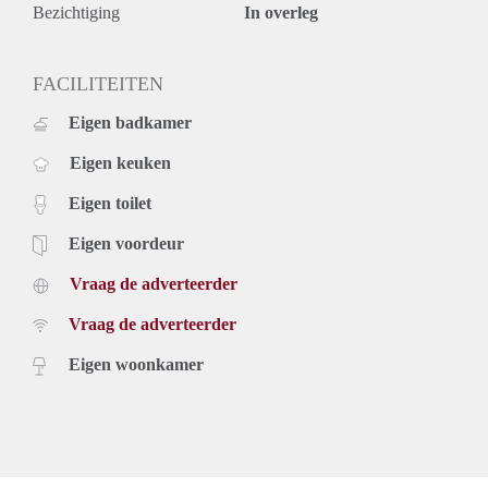
- House sharing possible between two young professionals
Bezichtiging
In overleg
- Possibility of renting a parking space in the garage
Rental price: €1.995,- including gas, water, electricity, TV
and Internet - Furnished
FACILITEITEN
Eigen badkamer
Eigen keuken
Eigen toilet
Eigen voordeur
Vraag de adverteerder
Vraag de adverteerder
Eigen woonkamer