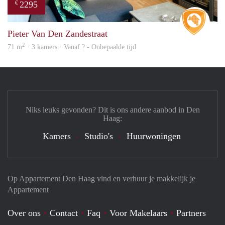
2295
€
Real 
Pieter Van Den Zandestraat
2
71 m
· 3 kamers · Vanaf ? - Onbepaalde tijd
Niks leuks gevonden? Dit is ons andere aanbod in Den
Haag:
Kamers
Studio's
Huurwoningen
Op Appartement Den Haag vind en verhuur je makkelijk je
Appartement
Over ons
Contact
Faq
Voor Makelaars
Partners