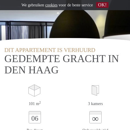
OK!
We gebruiken
cookies
voor de beste service
DIT APPARTEMENT IS VERHUURD
GEDEMPTE GRACHT IN
DEN HAAG
2
101 m
3 kamers
∞
06