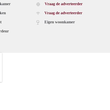
dkamer
Vraag de adverteerder
uken
Vraag de adverteerder
t
Eigen woonkamer
rdeur