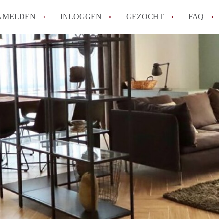
NMELDEN
INLOGGEN
GEZOCHT
FAQ
How to translate AppartementDenHaag!
Wat is Appartement-DenHaag?
Hoeveel kost het om te reageren op een 
Wat is de privacyverklaring van Apparte
Berekent Appartement-DenHaag
makelaarsvergoeding/bemiddelingsvergoe
Alle veelgestelde vragen