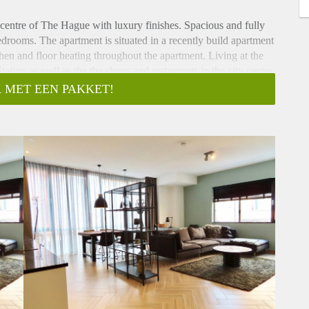
y-centre of The Hague with luxury finishes. Spacious and fully
drooms. The apartment is situated in a recently build apartment
hen and floor heating throughout the apartment. Living at the
tion as well as the the shops and restaurants in the city centre.
 MET EEN PAKKET!
irst floor. Entrance to the apartment to hallway with toilet and
ished in a modern style. Open kitchen with dish washer, oven /
rage room with shelves.
t. 2nd bedroom with double bed and closet.
nd washing machine / dryer. Separate toilet.
e glazed.
 Anton Philipszaal, Bijenkorf, M&S, the new Passage and a large
. The Central Station and several trams and busses are within a
und the city centre.