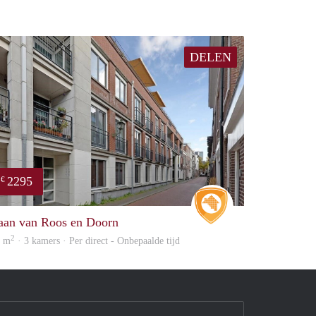
DELEN
2295
€
Real Estate
aan van Roos en Doorn
2
8 m
· 3 kamers · Per direct - Onbepaalde tijd