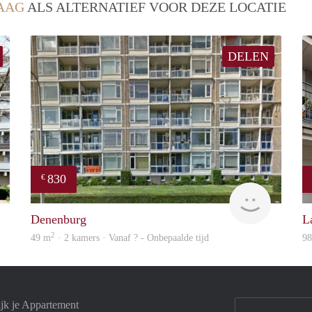
AAG
ALS ALTERNATIEF VOOR DEZE LOCATIE
DELEN
830
€
Woning
finder
Denenburg
L
2
49 m
· 2 kamers · Vanaf ? - Onbepaalde tijd
9
jk je Appartement