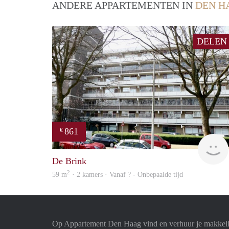
ANDERE APPARTEMENTEN IN
DEN H
DELEN
861
€
De Brink
2
59 m
· 2 kamers · Vanaf ? - Onbepaalde tijd
Op Appartement Den Haag vind en verhuur je makkeli