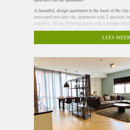
A beautiful, design apartment in the heart of the cit
renovated turn-key city apartment with 2 spacious be
complex. 101m2 of living space with a designer kitc
Gedempte Gracht means living close to the Central Sta
Layout
LEES MEER
Shared entrance on ground floor with elevator to the f
doors to all rooms. Spacious living room, fully furn
microwave, 4 pit gas stove and freezer / fridge. Sto
Spacious master bedroom with double bed and close
Bathroom with walk-in shower, sink, towel radiator a
There is floor heating in the whole apartment. Doubl
Location
Centrally located, close to the theatre on Spui, the
variety of The Hague’s restaurants and entertainment
5 minute reach. Perfect for expats working in and aro
Key aspects
- Unique renovated apartment
- High end finishes
- Fitted with every comfort