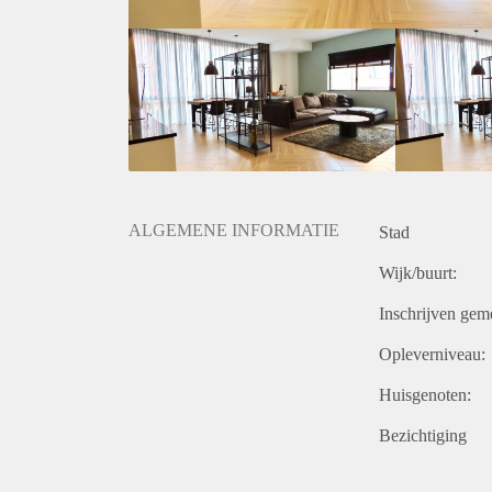
- Available for long term
- House sharing possible between two young profess
- Possibility of renting a parking space in the garage
Rental price: €2.050,- including gas, water, electrici
ALGEMENE INFORMATIE
Stad
Wijk/buurt:
Inschrijven gem
Opleverniveau:
Huisgenoten:
Bezichtiging