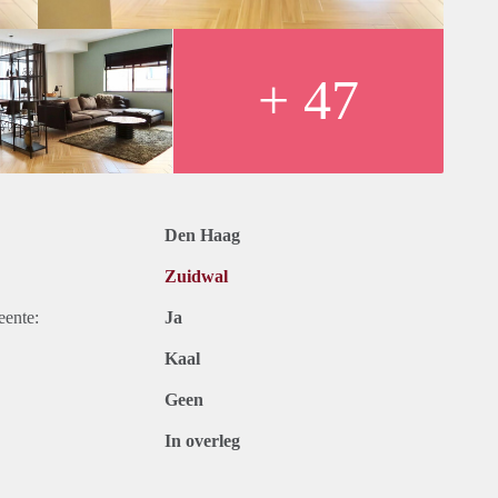
ionals
+ 47
ty, TV and Internet - Furnished
Den Haag
Zuidwal
eente:
Ja
Kaal
Geen
In overleg