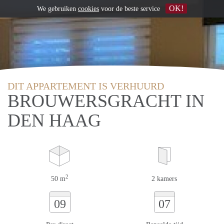
OK!
We gebruiken
cookies
voor de beste service
DIT APPARTEMENT IS VERHUURD
BROUWERSGRACHT IN
DEN HAAG
2
50 m
2 kamers
09
07