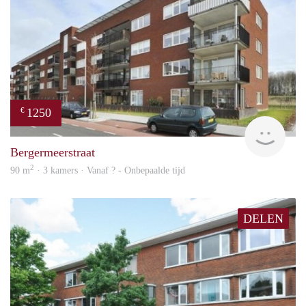
1250
€
finde
Bergermeerstraat
2
90 m
· 3 kamers · Vanaf ? - Onbepaalde tijd
DELEN