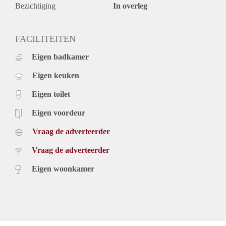
- All inclusive rent
Bezichtiging
In overleg
- Costs for an end of the tenancy standard cleaning: €110
excl. VAT
Rental price: €1.550,- all inclusive - Furnished
FACILITEITEN
Eigen badkamer
Eigen keuken
Eigen toilet
Eigen voordeur
Vraag de adverteerder
Vraag de adverteerder
Eigen woonkamer