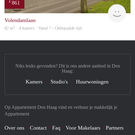
861
€
Woni
Volendamlaan
2
82 m
· 4 kamers · Vanaf ? - Onbepaalde tijd
Niks leuks gevonden? Dit is ons andere aanbod in Den
Haag:
Kamers
Studio's
Huurwoningen
Op Appartement Den Haag vind en verhuur je makkelijk je
Appartement
Over ons
Contact
Faq
Voor Makelaars
Partners