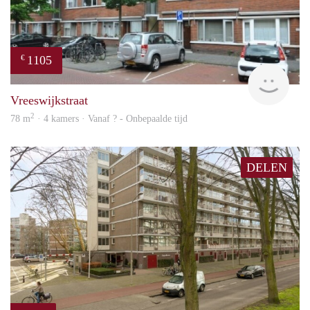
1105
€
finde
Vreeswijkstraat
2
78 m
· 4 kamers · Vanaf ? - Onbepaalde tijd
DELEN