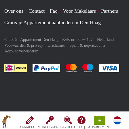
Over ons
Contact
Faq
Voor Makelaars
Partners
Gratis je Appartement aanbieden in Den Haag
© 2026 - Appartement Den Haag - KvK nr. 02094127 –
Nederland
Voorwaarden & privacy
Disclaimer
Spam & nep-accounts
Account verwijderen
Je rekent gemakkelijk af met Paypal
Je rekent gemakkelijk af met M
Je rekent gemakkelij
Je re
+
AANMELDEN
INLOGGEN
GEZOCHT
FAQ
APPARTEMENT