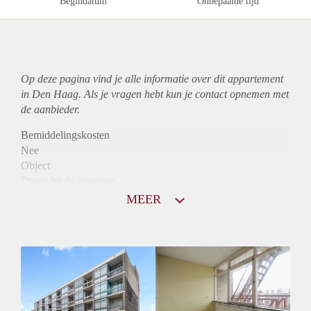
Begindatum
Onbepaalde tijd
Op deze pagina vind je alle informatie over dit
appartement
in Den Haag. Als je vragen hebt kun je contact opnemen met
de aanbieder.
Bemiddelingskosten
Nee
Object
Direct bij de eigenaar
Borg
MEER
850
Garantiestelling
Niet mogelijk
Huurtoeslag
Mogelijk
Inkomen eis
N.V.T.