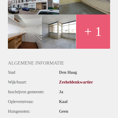
Huurtermijn
Onbepaalde termijn
Oplevering
Kaal
+ 1
ALGEMENE INFORMATIE
Stad
Den Haag
Wijk/buurt:
Zeeheldenkwartier
Inschrijven gemeente:
Ja
Opleverniveau:
Kaal
Huisgenoten:
Geen