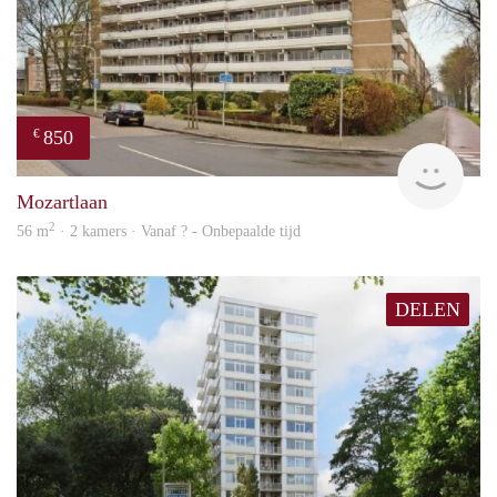
850
€
rent
Mozartlaan
2
56 m
· 2 kamers · Vanaf ? - Onbepaalde tijd
DELEN