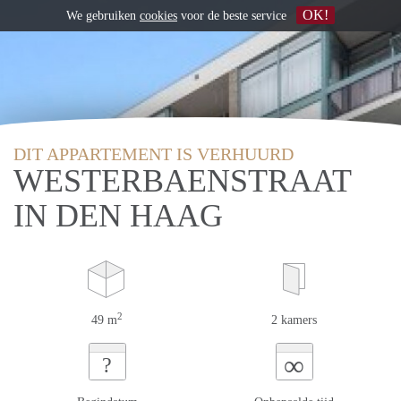
OK!
We gebruiken
cookies
voor de beste service
DIT APPARTEMENT IS VERHUURD
WESTERBAENSTRAAT
IN DEN HAAG
2
49 m
2 kamers
∞
?