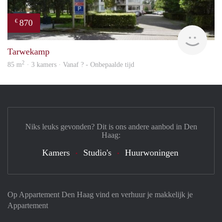
870
€
finde
Tarwekamp
2
85 m
· 3 kamers · Vanaf ? - Onbepaalde tijd
Niks leuks gevonden? Dit is ons andere aanbod in Den
Haag:
Kamers
Studio's
Huurwoningen
Op Appartement Den Haag vind en verhuur je makkelijk je
Appartement