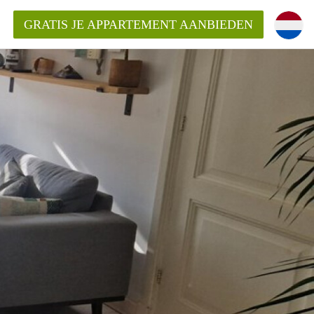
GRATIS JE APPARTEMENT AANBIEDEN
Appartement in Den Haag?
ment-DenHaag?
ding?