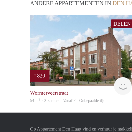
ANDERE APPARTEMENTEN IN
DEN H
DELEN
820
€
Wormerveerstraat
2
54 m
· 2 kamers · Vanaf ? - Onbepaalde tijd
Op Appartement Den Haag vind en verhuur je makkeli