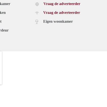
dkamer
Vraag de adverteerder
uken
Vraag de adverteerder
t
Eigen woonkamer
rdeur