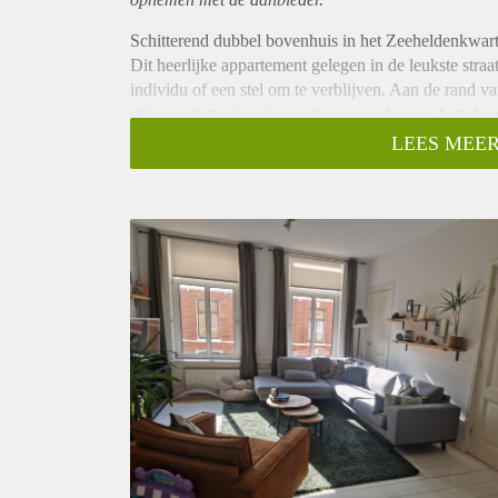
Schitterend dubbel bovenhuis in het Zeeheldenkwart
Dit heerlijke appartement gelegen in de leukste stra
individu of een stel om te verblijven. Aan de rand va
dit appartement met een ruime woonkamer, 1 studee
Het appartement heeft 2 verdiepingen ( 2e en 3e).
LEES MEER
Op de 2e verdieping bevindt zich de hal die leidt n
en de zeer ruime woonkamer, met open keuken die v
Op de 3e verdieping bevinden zich de zeer ruime sl
douche en bad.
Dit huis is echt het bezoeken waard.
Bijzonderheden:
Per direct beschikbaar!