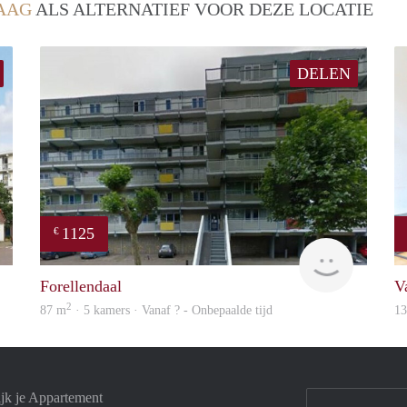
AAG
ALS ALTERNATIEF VOOR DEZE LOCATIE
DELEN
1125
€
finder
Woning
Forellendaal
V
2
87 m
· 5 kamers · Vanaf ? - Onbepaalde tijd
1
jk je Appartement