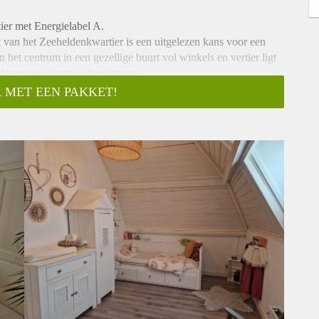
ier met Energielabel A.
at van het Zeeheldenkwartier is een uitgelezen kans voor een
n het centrum in een gezellige buurt vol winkels en vertier ligt
rkamer en 2 ruime slaapkamers.
 MET EEN PAKKET!
aar Wc, Studeerkamer( met wasmachine aansluiting in de kast)
an alle gemakken is voorzien.
aapkamers, met in het midden de ruime badkamer, met aparte