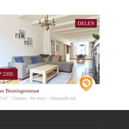
DELEN
2395
€
Real Estate
an Beuningenstraat
2
37 m
· 5 kamers · Per direct - Onbepaalde tijd