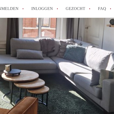
NMELDEN
INLOGGEN
GEZOCHT
FAQ
How to translate AppartementDenHaag!
Wat is Appartement-DenHaag?
Hoeveel kost het om te reageren op een 
Wat is de privacyverklaring van Apparte
Berekent Appartement-DenHaag
makelaarsvergoeding/bemiddelingsvergoe
Alle veelgestelde vragen