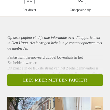
Per direct
Onbepaalde tijd
Op deze pagina vind je alle informatie over dit
appartement
in Den Haag. Als je vragen hebt kun je contact opnemen met
de aanbieder.
Fantastisch gerenoveerd dubbel bovenhuis in het
Zeeheldenkwartier.
Dit plaatje in de leukste straat van het Zeeheldenkwartier is
een unieke kans voor een gezin of mensen die gesteld zijn op
voldoende ruimte.
LEES MEER MET EEN PAKKET!
De woning heeft 4 slaapkamers, een gigantische grote
woonkamer met geweldige lichtinval, ook in de open keuken
komt het zonnetje je tegemoet als je aan het koken bent. De
keuken heeft alles wat je je maar kan wensen, inclusief
cooker.