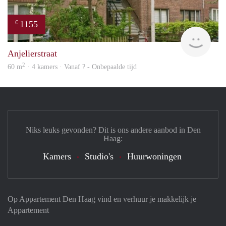
1155
€
finde
Anjelierstraat
2
60 m
· 4 kamers · Vanaf ? - Onbepaalde tijd
Niks leuks gevonden? Dit is ons andere aanbod in Den
Haag:
Kamers
Studio's
Huurwoningen
Op Appartement Den Haag vind en verhuur je makkelijk je
Appartement