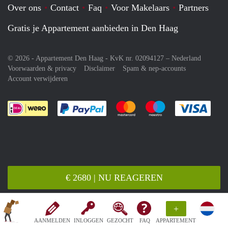
Over ons
Contact
Faq
Voor Makelaars
Partners
Gratis je Appartement aanbieden in Den Haag
© 2026 - Appartement Den Haag - KvK nr. 02094127 –
Nederland
Voorwaarden & privacy
Disclaimer
Spam & nep-accounts
Account verwijderen
Je rekent gemakkelijk af met Paypal
Je rekent gemakkelijk af met M
Je rekent gemakkelij
Je re
€ 2680 | NU REAGEREN
+
AANMELDEN
INLOGGEN
GEZOCHT
FAQ
APPARTEMENT