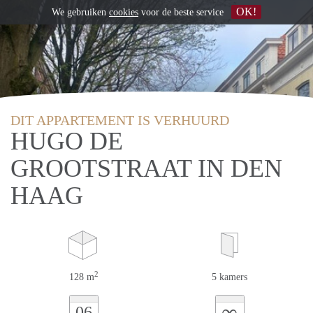
OK!
We gebruiken
cookies
voor de beste service
DIT APPARTEMENT IS VERHUURD
HUGO DE
GROOTSTRAAT IN DEN
HAAG
2
128 m
5 kamers
∞
06