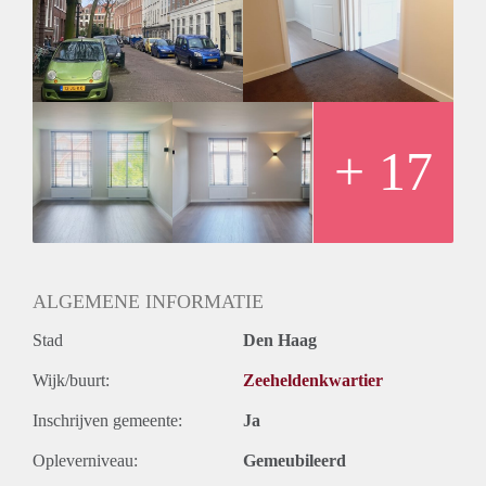
Het appartement is gesitueerd op de 2e en 3e verdieping.
Op de 2e verdieping vind je de ruime woonkamer met open
keuken, de ruime wc en een slaapkamer/werkkamer.
Op de 3e verdieping is er een grote hal, waar de
aansluitingen en waar dus de wasmachine en droger geplaatst
kunnen worden.
Ook vind je daar een luxe badkamer, met bad, separate
+ 17
douche en dubbele wastafel.
De oude houten elementen( balken) in het plafond vind je
terug in de 3 grote slaapkamers.
- Energielabel B
- Niet geschikt voor delers.
Kortom, unieke kans om te komen kijken.
ALGEMENE INFORMATIE
Aarzel niet en stuur ons e-mail.
Stad
Den Haag
Wijk/buurt:
Zeeheldenkwartier
Inschrijven gemeente:
Ja
Opleverniveau:
Gemeubileerd