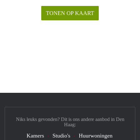
TONEN OP KAART
Niks leuks gevonden? Dit is ons andere aanbod in Den
Haag:
Kamers
Studio's
Huurwoningen