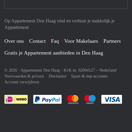
Op Appartement Den Haag vind en verhuur je makkelijk je
Appartement
Over ons
Contact
Faq
Voor Makelaars
Partners
Gratis je Appartement aanbieden in Den Haag
© 2026 - Appartement Den Haag - KvK nr. 02094127 –
Nederland
Voorwaarden & privacy
Disclaimer
Spam & nep-accounts
Account verwijderen
Je rekent gemakkelijk af met Paypal
Je rekent gemakkelijk af met M
Je rekent gemakkelij
Je re