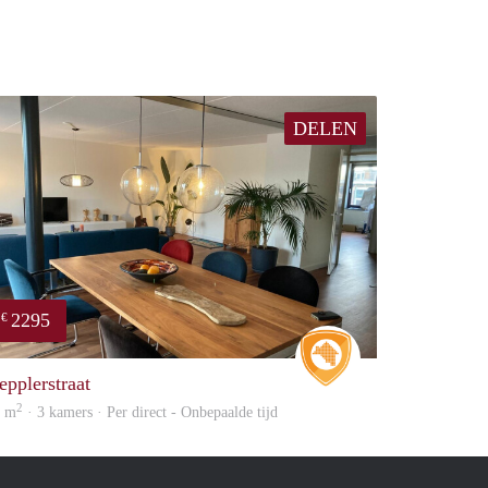
DELEN
2295
€
Real Estate
epplerstraat
2
0 m
· 3 kamers · Per direct - Onbepaalde tijd