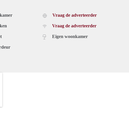
dkamer
Vraag de adverteerder
uken
Vraag de adverteerder
t
Eigen woonkamer
rdeur