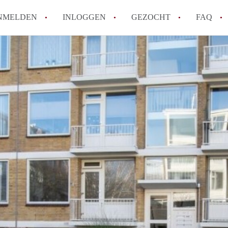
NMELDEN
INLOGGEN
GEZOCHT
FAQ
How to translate AppartementDenHaag!
Wat is Appartement-DenHaag?
Hoeveel kost het om te reageren op een 
Wat is de privacyverklaring van Apparte
Berekent Appartement-DenHaag
makelaarsvergoeding/bemiddelingsvergoe
Alle veelgestelde vragen