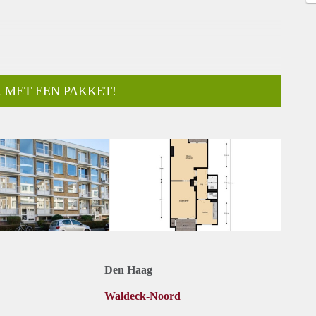
 MET EEN PAKKET!
ar
Den Haag
Waldeck-Noord