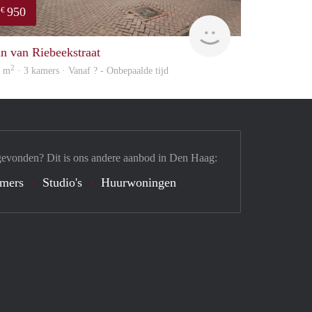
950
€
finder
an van Riebeekstraat
2
6 m
· 3 kamers · Vanaf ? - Onbepaalde tijd
gevonden? Dit is ons andere aanbod in Den Haag:
mers
Studio's
Huurwoningen