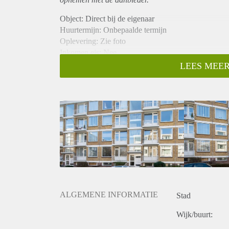
Object: Direct bij de eigenaar
Huurtermijn: Onbepaalde termijn
Oplevering: Zie foto
Inkomen eis: Nee
Garantiestelling mogelijk: Nee
LEES MEER
Borg: 1 Maand
Bemiddeling kosten: Nee
Woningdelers toegestaan: Nee
Huisdieren toegestaan: Afhankelijk van de Eigenaar
Huurtoeslag grens: Ja
Geschikt voor studenten: Afhankelijk van de Eigena
ALGEMENE INFORMATIE
Stad
Wijk/buurt: