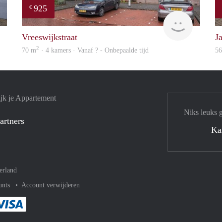
925
€
finder
finder
Vreeswijkstraat
J
2
70 m
· 4 kamers · Vanaf ? - Onbepaalde tijd
5
jk je Appartement
Niks leuks 
artners
Ka
erland
unts
Account verwijderen
met Paypal
kelijk af met Mastercard
ent gemakkelijk af met Meastro
Je rekent gemakkelijk af met Visa