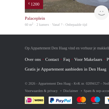
1200
€
Palaceplein
2
60 m
· 2 kamers · Vanaf ? - Onbepaalde tijd
Op Appartement Den Haag vind en verhuur je makkeli
Over ons
Contact
Faq
Voor Makelaars
P
Gratis je Appartement aanbieden in Den Haag
© 2026 - Appartement Den Haag - KvK nr. 02094127 –
Ned
Voorwaarden & privacy
Disclaimer
Spam & nep-acco
Je rekent gemakkelijk af 
Je rekent gemak
Je rek