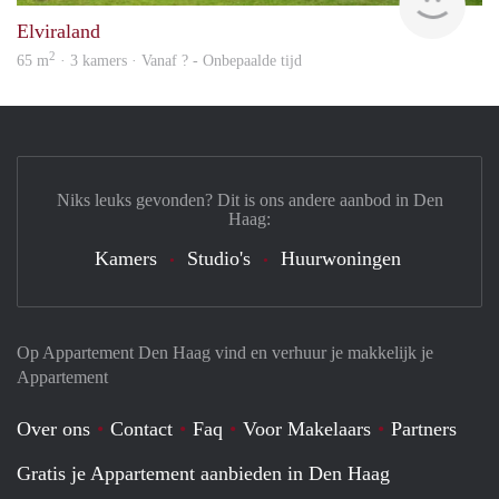
Elviraland
2
65 m
· 3 kamers · Vanaf ? - Onbepaalde tijd
Niks leuks gevonden? Dit is ons andere aanbod in Den
Haag:
Kamers
Studio's
Huurwoningen
Op Appartement Den Haag vind en verhuur je makkelijk je
Appartement
Over ons
Contact
Faq
Voor Makelaars
Partners
Gratis je Appartement aanbieden in Den Haag