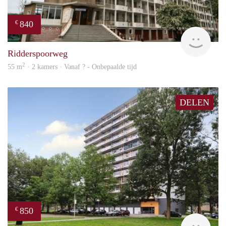
840
€
rent
Ridderspoorweg
2
55 m
· 2 kamers · Vanaf ? - Onbepaalde tijd
DELEN
850
€
rent