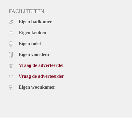
- Excellent public transport connections nearby
- Available directly
FACILITEITEN
Rental price: €1.795,- excluding utilities - Furnished.
Eigen badkamer
Eigen keuken
Eigen toilet
Eigen voordeur
Vraag de adverteerder
Vraag de adverteerder
Eigen woonkamer