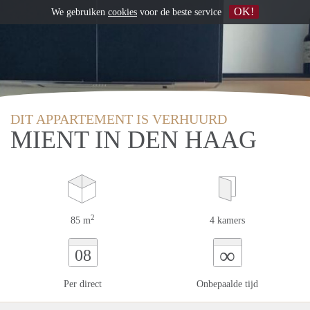
OK!
We gebruiken
cookies
voor de beste service
DIT APPARTEMENT IS VERHUURD
MIENT IN DEN HAAG
2
85 m
4 kamers
∞
08
Per direct
Onbepaalde tijd