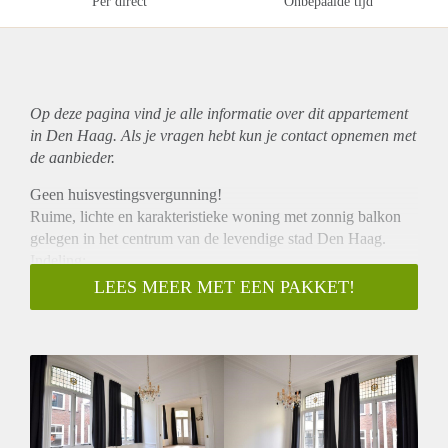
Per direct
Onbepaalde tijd
Op deze pagina vind je alle informatie over dit
appartement
in Den Haag. Als je vragen hebt kun je contact opnemen met
de aanbieder.
Geen huisvestingsvergunning!
Ruime, lichte en karakteristieke woning met zonnig balkon
gelegen in het centrum van de levendige stad Den Haag.
Indeling:
Via gezamenlijke opgang, entree naar de woning op de 1e
LEES MEER MET EEN PAKKET!
verdieping, doorloop naar een ruime woonkamer. Het
appartement beschikt over één slaapkamer, een moderne
keuken met diverse inbouwapparatuur, badkamer voorzien
van inloopdouche en een separaat toilet.
EXTRA INFORMATIE
– Keuken met diverse inbouwapparatuur
– Laminaat vloer