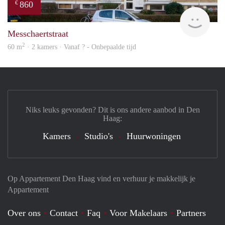
860
€
Woni
Messchaertstraat
2
60 m
· 2 kamers · Vanaf ? - Onbepaalde tijd
Niks leuks gevonden? Dit is ons andere aanbod in Den
Haag:
Kamers
Studio's
Huurwoningen
Op Appartement Den Haag vind en verhuur je makkelijk je
Appartement
Over ons
Contact
Faq
Voor Makelaars
Partners