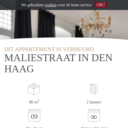
OK!
We gebruiken
cookies
voor de beste service
DIT APPARTEMENT IS VERHUURD
MALIESTRAAT IN DEN
HAAG
2
80 m
2 kamers
∞
09