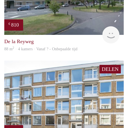
810
€
finde
De la Reyweg
2
88 m
· 4 kamers · Vanaf ? - Onbepaalde tijd
DELEN