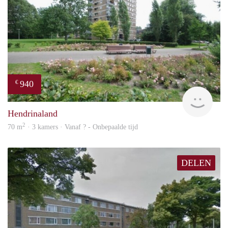
940
€
rent
Hendrinaland
2
70 m
· 3 kamers · Vanaf ? - Onbepaalde tijd
DELEN