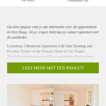
Per direct
Onbepaalde tijd
Op deze pagina vind je alle informatie over dit
appartement
in Den Haag. Als je vragen hebt kun je contact opnemen met
de aanbieder.
Luxurious 2-Bedroom Apartment with Oak Flooring and
Rooftop Terrace in the Historic Heart of The Hague
This fully renovated second-floor apartment offers refined
living with modern comforts and charming historic details.
Featuring a designer kitchen with high-quality built-in
LEES MEER MET EEN PAKKET!
appliances, oak wooden flooring, and beautiful original
elements such as a decorative fireplace and exposed wooden
beams, the home blends character with contemporary style.
Layout
A stately shared entrance with a wide staircase leads to the
first floor and the private entrance of the apartment. Inside, a
spacious and bright living room welcomes you with large