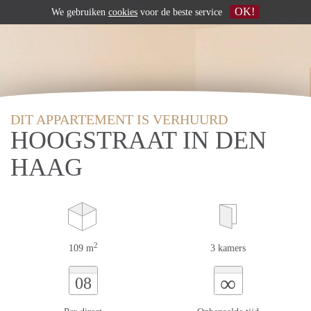
OK!
We gebruiken
cookies
voor de beste service
DIT APPARTEMENT IS VERHUURD
HOOGSTRAAT IN DEN
HAAG
2
109 m
3 kamers
∞
08