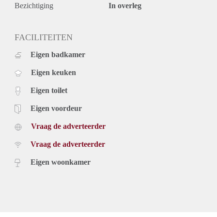
- Beautiful original details
Bezichtiging
In overleg
- Optionally furnished for €200,- extra
Rental price: €2100,- excluding utilities - Unfurnished
FACILITEITEN
Eigen badkamer
Eigen keuken
Eigen toilet
Eigen voordeur
Vraag de adverteerder
Vraag de adverteerder
Eigen woonkamer