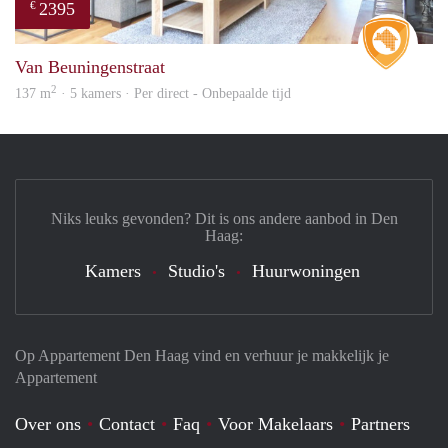
2395
€
Real 
Van Beuningenstraat
2
137 m
· 5 kamers · Per direct - Onbepaalde tijd
Niks leuks gevonden? Dit is ons andere aanbod in Den
Haag:
Kamers
Studio's
Huurwoningen
Op Appartement Den Haag vind en verhuur je makkelijk je
Appartement
Over ons
Contact
Faq
Voor Makelaars
Partners