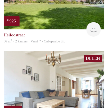
925
€
finde
Heiloostraat
2
56 m
· 2 kamers · Vanaf ? - Onbepaalde tijd
DELEN