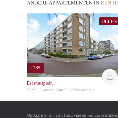
ANDERE APPARTEMENTEN IN
DEN H
DELEN
785
€
Erasmusplein
2
50 m
· 2 kamers · Vanaf ? - Onbepaalde tijd
Op Appartement Den Haag vind en verhuur je makkeli