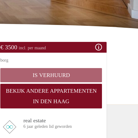
€ 3500
incl. per maand
borg
IS VERHUURD
BEKIJK ANDERE APPARTEMENTEN
IN DEN HAAG
real estate
6 jaar geleden lid geworden