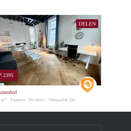
DELEN
2395
€
e
Real Estate
uitenhof
2
7 m
· 3 kamers · Per direct - Onbepaalde tijd