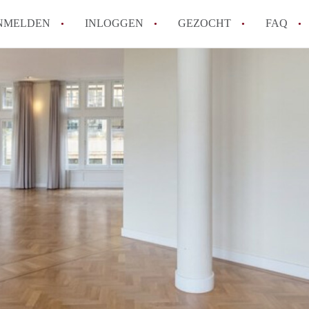
NMELDEN
INLOGGEN
GEZOCHT
FAQ
How to translate AppartementDenHaag!
Wat is Appartement-DenHaag?
Hoeveel kost het om te reageren op een 
Wat is de privacyverklaring van Apparte
Berekent Appartement-DenHaag
makelaarsvergoeding/bemiddelingsvergoe
Alle veelgestelde vragen