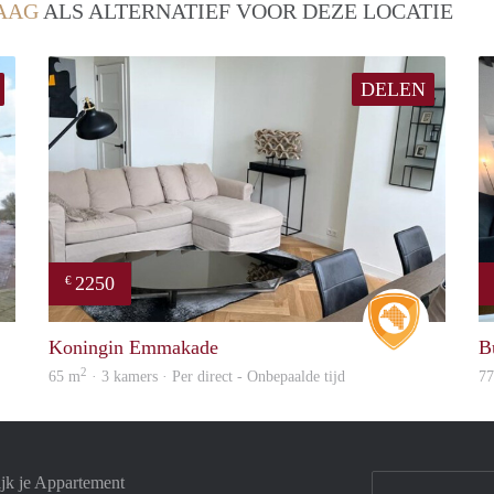
AAG
ALS ALTERNATIEF VOOR DEZE LOCATIE
DELEN
2250
€
rent
Real Estat
Koningin Emmakade
B
2
65 m
· 3 kamers · Per direct - Onbepaalde tijd
7
jk je Appartement