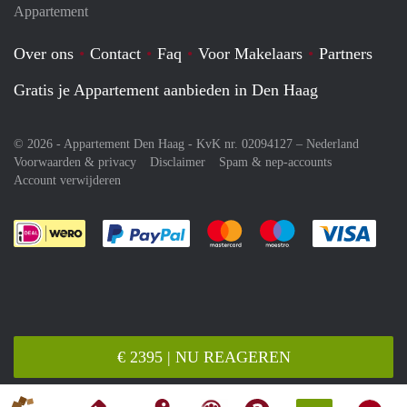
Appartement
Over ons
Contact
Faq
Voor Makelaars
Partners
Gratis je Appartement aanbieden in Den Haag
© 2026 - Appartement Den Haag - KvK nr. 02094127 –
Nederland
Voorwaarden & privacy
Disclaimer
Spam & nep-accounts
Account verwijderen
Je rekent gemakkelijk af met Paypal
Je rekent gemakkelijk af met M
Je rekent gemakkelij
Je re
€ 2395 | NU REAGEREN