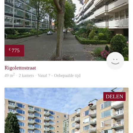
775
€
finde
Rigolettostraat
2
49 m
· 2 kamers · Vanaf ? - Onbepaalde tijd
DELEN