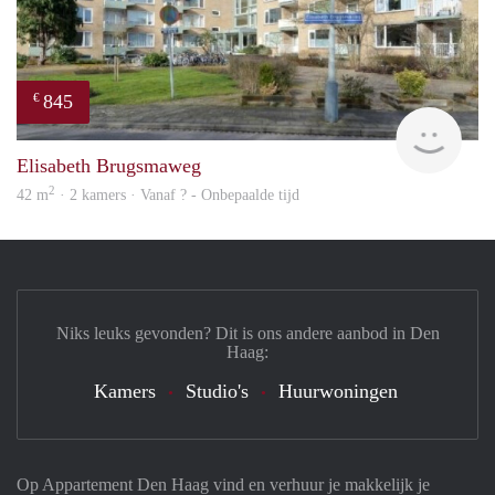
845
€
rent
Elisabeth Brugsmaweg
2
42 m
· 2 kamers · Vanaf ? - Onbepaalde tijd
Niks leuks gevonden? Dit is ons andere aanbod in Den
Haag:
Kamers
Studio's
Huurwoningen
Op Appartement Den Haag vind en verhuur je makkelijk je