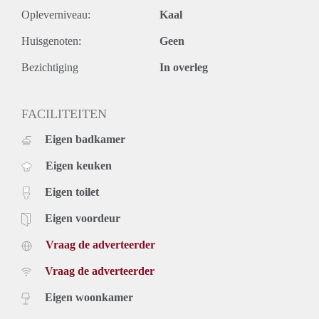
Key aspects
Opleverniveau:
Kaal
- Completely redesigned and renovated
Huisgenoten:
Geen
- Design bathroom
- 2 toilets
Bezichtiging
In overleg
- High quality design
- Garden of approx 30m2.
- Desired location
FACILITEITEN
- Fitted with all comforts
Eigen badkamer
- Beautiful original details
- also possible furnished Euro 300 on top
Eigen keuken
Rental price: €2395,- excluding utilities - furnished
Eigen toilet
Eigen voordeur
Vraag de adverteerder
Vraag de adverteerder
Eigen woonkamer