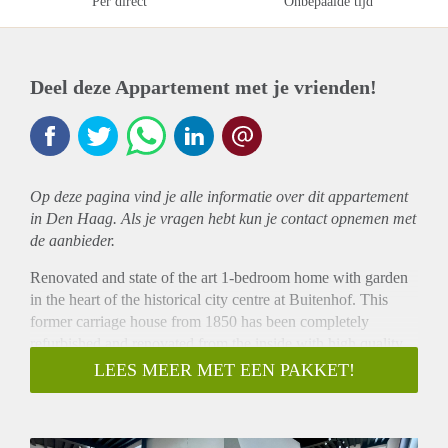
Per direct
Onbepaalde tijd
Deel deze Appartement met je vrienden!
Op deze pagina vind je alle informatie over dit
appartement
in Den Haag. Als je vragen hebt kun je contact opnemen met
de aanbieder.
Renovated and state of the art 1-bedroom home with garden
in the heart of the historical city centre at Buitenhof. This
former carriage house from 1850 has been completely
refurbished and renovated from the inside with high quality
finishings. Divided in 3 floors with a living kitchen, sunny
LEES MEER MET EEN PAKKET!
and spacious garden, living area on the 1st floor and the
bedroom on the 2nd floor. Buitenhof is the square in front of
the parliament with cinema, various restaurants and shops