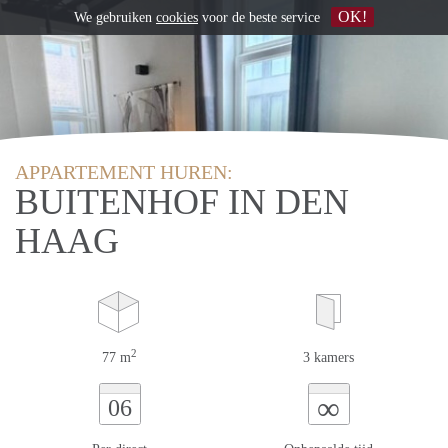
OK!
We gebruiken
cookies
voor de beste service
APPARTEMENT HUREN:
BUITENHOF IN DEN
HAAG
2
77 m
3 kamers
∞
06