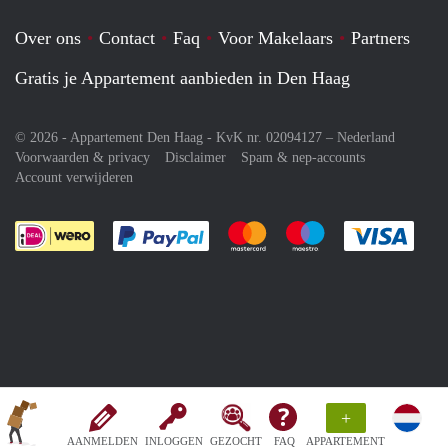
Over ons
Contact
Faq
Voor Makelaars
Partners
Gratis je Appartement aanbieden in Den Haag
© 2026 - Appartement Den Haag - KvK nr. 02094127 –
Nederland
Voorwaarden & privacy
Disclaimer
Spam & nep-accounts
Account verwijderen
Je rekent gemakkelijk af met Paypal
Je rekent gemakkelijk af met M
Je rekent gemakkelij
Je re
+
AANMELDEN
INLOGGEN
GEZOCHT
FAQ
APPARTEMENT