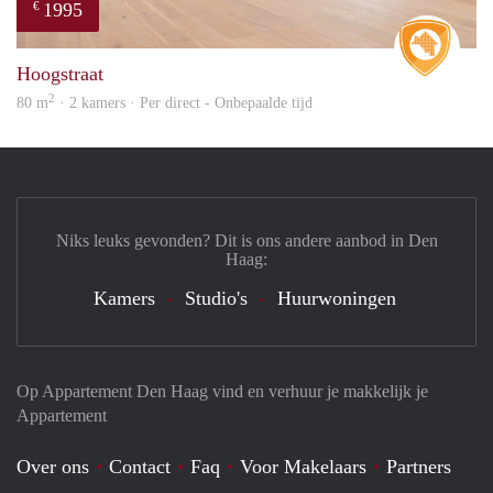
1995
€
Real 
Hoogstraat
2
80 m
· 2 kamers · Per direct - Onbepaalde tijd
Niks leuks gevonden? Dit is ons andere aanbod in Den
Haag:
Kamers
Studio's
Huurwoningen
Op Appartement Den Haag vind en verhuur je makkelijk je
Appartement
Over ons
Contact
Faq
Voor Makelaars
Partners