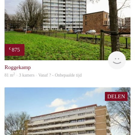
875
€
rent
Roggekamp
2
81 m
· 3 kamers · Vanaf ? - Onbepaalde tijd
DELEN