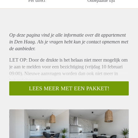
Per direct
Onbepaalde tijd
Op deze pagina vind je alle informatie over dit
appartement
in Den Haag. Als je vragen hebt kun je contact opnemen met
de aanbieder.
LET OP: Door de drukte is het helaas niet meer mogelijk om
je aan te melden voor een bezichtiging (vrijdag 10 februari
09:00). Nieuwe aanvragen worden dan ook niet meer in
behandeling genomen.
Perfect gelegen nabij de haven wacht dit prachtige, moderne
LEES MEER MET EEN PAKKET!
en volledig gemeubileerde appartement op uw verblijf.
INDELING:
Ingang gebouw, brievenbussen. Trap of lift naar de 3e
verdieping.
3e verdieping
Entree van de woning met hal, waar zich de meterkast en het