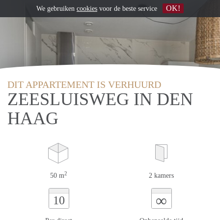
OK!
We gebruiken
cookies
voor de beste service
DIT APPARTEMENT IS VERHUURD
ZEESLUISWEG IN DEN
HAAG
2
50 m
2 kamers
∞
10