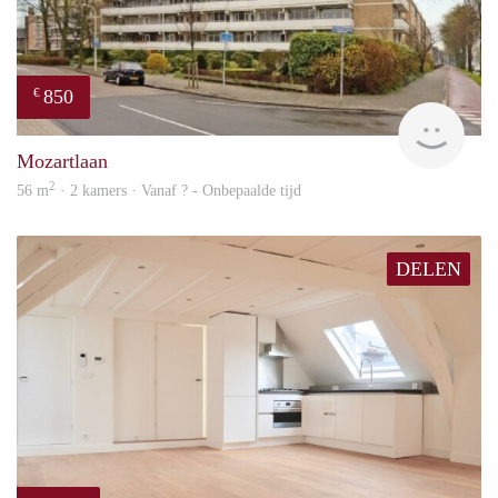
850
€
rent
Mozartlaan
2
56 m
· 2 kamers · Vanaf ? - Onbepaalde tijd
DELEN