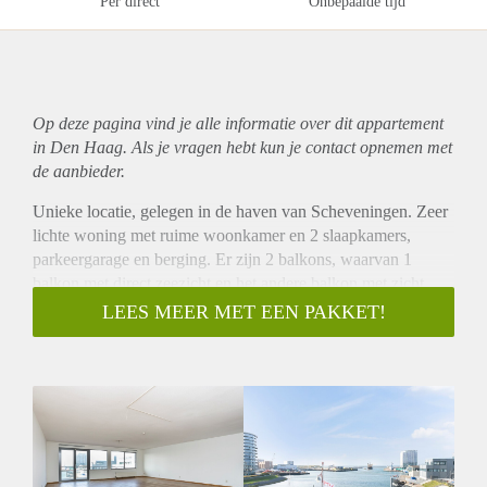
Per direct
Onbepaalde tijd
Op deze pagina vind je alle informatie over dit
appartement
in Den Haag. Als je vragen hebt kun je contact opnemen met
de aanbieder.
Unieke locatie, gelegen in de haven van Scheveningen. Zeer
lichte woning met ruime woonkamer en 2 slaapkamers,
parkeergarage en berging. Er zijn 2 balkons, waarvan 1
balkon met direct zeezicht en het andere balkon met zicht
over de gehele haven.
LEES MEER MET EEN PAKKET!
OMSCHRIJVING
Begane grond. Entree appartementen complex. Lift naar de
2e verdieping. Hal naar het appartement.
Entree, hal die toegang geeft tot alle vertrekken. Zeer ruime
woonkamer met open keuken voorzien van inbouw
apparatuur; koelkast, vriezer, vaatwasser, kookplaat, afzuiger
en oven. Ruim en zonnige balkon met zeezicht. 2