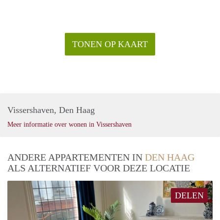
de komende tijd verschillende soorten woningen op een
unieke nieuwbouwlocatie. In ‘Bad’ vind je het historische
Kurhaus, een bioscoop en het Circus Theater. Samen met de
prachtige vernieuwde boulevard en de vele strandpaviljoens
TONEN OP KAART
zorgen zij ervoor dat dit het toeristische hart van
Scheveningen is. Maar ook bewoners vanuit de wijk zoeken
vaak de gezellige drukte op voor een avondje uit of gewoon
een wandeling.
Vissershaven, Den Haag
Meer informatie over wonen in Vissershaven
ANDERE APPARTEMENTEN IN
DEN HAAG
ALS ALTERNATIEF VOOR DEZE LOCATIE
DELEN