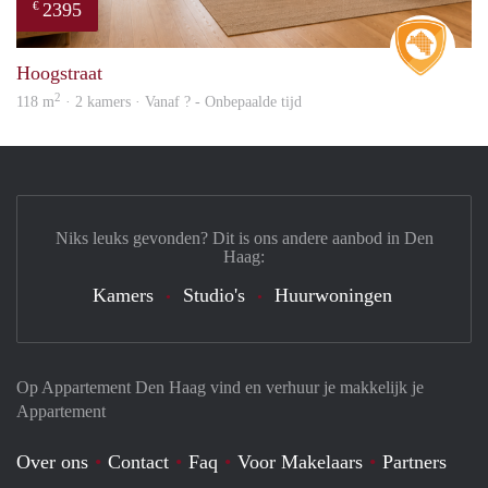
2395
€
Real 
Hoogstraat
2
118 m
· 2 kamers · Vanaf ? - Onbepaalde tijd
Niks leuks gevonden? Dit is ons andere aanbod in Den
Haag:
Kamers
Studio's
Huurwoningen
Op Appartement Den Haag vind en verhuur je makkelijk je
Appartement
Over ons
Contact
Faq
Voor Makelaars
Partners