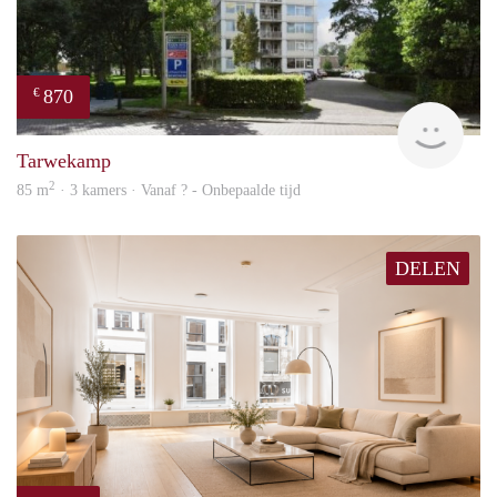
870
€
rent
Tarwekamp
2
85 m
· 3 kamers · Vanaf ? - Onbepaalde tijd
DELEN