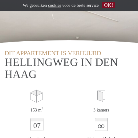
OK!
We gebruiken
cookies
voor de beste service
DIT APPARTEMENT IS VERHUURD
HELLINGWEG IN DEN
HAAG
2
153 m
3 kamers
∞
07