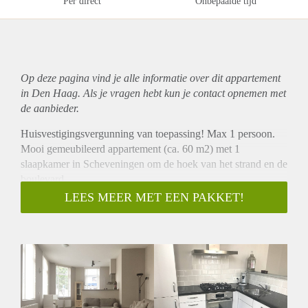
Per direct
Onbepaalde tijd
Op deze pagina vind je alle informatie over dit
appartement
in Den Haag. Als je vragen hebt kun je contact opnemen met
de aanbieder.
Huisvestigingsvergunning van toepassing! Max 1 persoon.
Mooi gemeubileerd appartement (ca. 60 m2) met 1
slaapkamer in Scheveningen om de hoek van het strand en de
boulevard.
INDELING
LEES MEER MET EEN PAKKET!
Entrée woning op de begane grond. De hal biedt toegang tot
de ruime woonkamer. De woonkamer heeft vele raampartijen
waardoor er een mooie lichte ruimte ontstaat. Er is een open
keuken voorzien van diverse inbouwapparatuur, zoals
koelkast, vriezer, vaatwasser, oven, gasfornuis en afzuigkap
en voldoende kastruimte. Via de hal bereikt u de moderne
badkamer voorzien van inloopdouche, wastafel, wasmachine