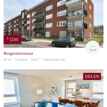
1250
€
finde
Bergermeerstraat
2
90 m
· 3 kamers · Vanaf ? - Onbepaalde tijd
DELEN