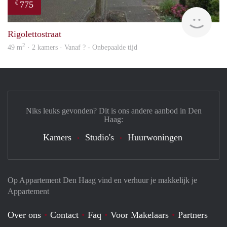
775
€
rent
Rigolettostraat
2
49 m
· 2 kamers · Vanaf ? - Onbepaalde tijd
Niks leuks gevonden? Dit is ons andere aanbod in Den
Haag:
Kamers
Studio's
Huurwoningen
Op Appartement Den Haag vind en verhuur je makkelijk je
Appartement
Over ons
Contact
Faq
Voor Makelaars
Partners