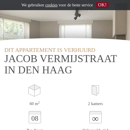
OK!
We gebruiken
cookies
voor de beste service
DIT APPARTEMENT IS VERHUURD
JACOB VERMIJSTRAAT
IN DEN HAAG
2
60 m
2 kamers
∞
08