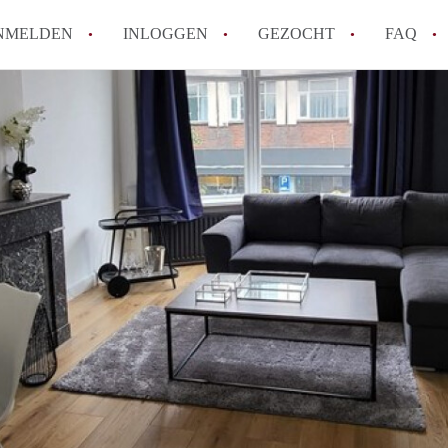
NMELDEN
INLOGGEN
GEZOCHT
FAQ
How to translate AppartementDenHaag!
Wat is Appartement-DenHaag?
Hoeveel kost het om te reageren op een 
Wat is de privacyverklaring van Apparte
Berekent Appartement-DenHaag
makelaarsvergoeding/bemiddelingsvergoe
Alle veelgestelde vragen