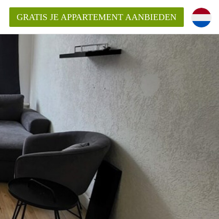
GRATIS JE APPARTEMENT AANBIEDEN
Appartement in Den Haag?
ment-DenHaag?
ding?