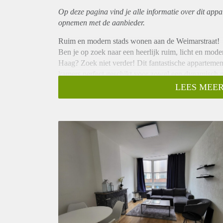
Op deze pagina vind je alle informatie over dit
appa
opnemen met de aanbieder.
Ruim en modern stads wonen aan de Weimarstraat!
Ben je op zoek naar een heerlijk ruim, licht en mod
Haag? Zoek niet verder! Dit fantastische appartemen
kamers perfect geschikt voor zowel een dynamisch g
Comfortabel & Stijlvol Binnenkomen
LEES MEER
Bij binnenkomst valt direct de nette afwerking op. 
met een sfeervolle schouw en een grote raampartij di
flexibel in te richten als ruime slaapkamers of comfo
De moderne, strakke zwarte keuken is van alle gema
uitzicht op het groen aan de achterzijde. De badkame
frame, een breed wasmeubel met dubbele kranen en e
wasmachine en droger. Daarnaast is er een modern, s
Wonen in het bruisende Regentessekwartier
De Weimarstraat staat bekend om haar gezellige, mult
alles wat je nodig hebt ligt binnen handbereik:
Winkels & Dagelijkse boodschappen: Van grote super
winkels; je vindt het direct voor de deur.