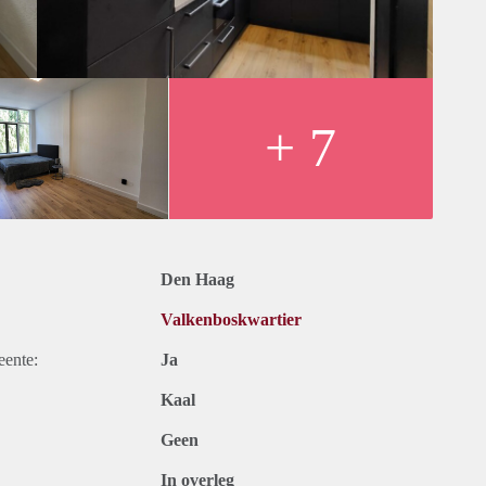
ntesseplein barsten van de gezellige koffiebarretjes,
 12) stopt om de hoek, waardoor je binnen no-time op het
p het strand van Scheveningen bent.
en (internationale) scholen liggen in de directe omgeving, wat
+ 7
ekwartier.
Den Haag
Valkenboskwartier
eente:
Ja
Kaal
Geen
In overleg