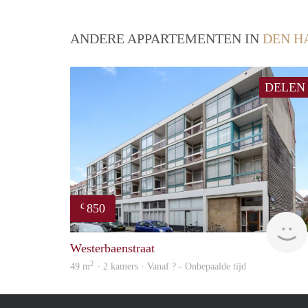
ANDERE APPARTEMENTEN IN
DEN H
DELEN
850
€
Westerbaenstraat
2
49 m
· 2 kamers · Vanaf ? - Onbepaalde tijd