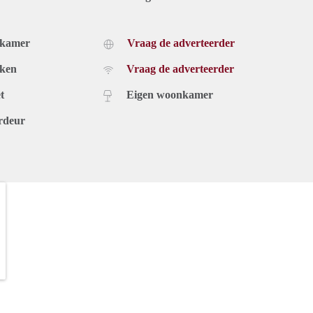
dkamer
Vraag de adverteerder
uken
Vraag de adverteerder
t
Eigen woonkamer
rdeur