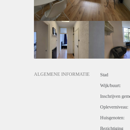
Horeca & Cultuur: De straat en het nabijgelegen Rege
lunchrooms, pop-up stores en diverse restaurants.
Bereikbaarheid: Het openbaar vervoer (tram 3, 11 en
Centraal Station, in het centrum van Den Haag of o
Groen en Scholen: Verschillende parken, speeltuinen 
het ook voor gezinnen een toplocatie maakt.
Bijzonderheden:
Zeer geschikt voor een gezin of woningdelers.
Moderne keuken en luxe sanitair.
Volledig voorzien van een nette laminaatvloer.
Gelegen op een absolute toplocatie in het Regentess
ALGEMENE INFORMATIE
Stad
Wijk/buurt:
Inschrijven gem
Opleverniveau:
Huisgenoten:
Bezichtiging