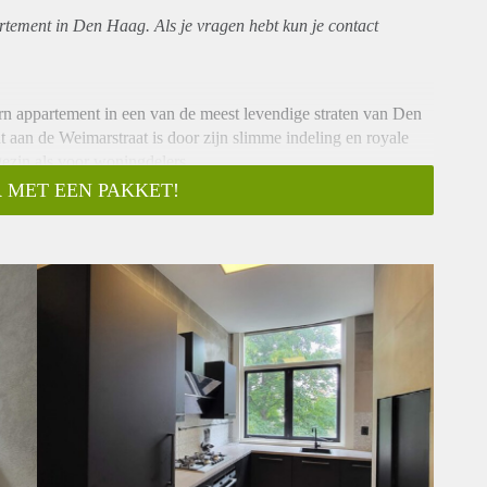
rtement
in Den Haag. Als je vragen hebt kun je contact
ern appartement in een van de meest levendige straten van Den
t aan de Weimarstraat is door zijn slimme indeling en royale
ezin als voor woningdelers.
 MET EEN PAKKET!
Het appartement beschikt over een royale, lichte woonkamer en
e uitkijkt over de gezellige Weimarstraat. De kamers zijn
rtabele thuiswerkplek.
kken voorzien, inclusief een gaskookplaat en een prachtig
r is een plaatje met een luxe inloopdouche met zwart stalen
en handige, subtiel weggewerkte opstelling voor de
eparaat toilet aanwezig.
iculturele en dorpse karakter midden in de stad. Werkelijk
markten tot lokale speciaalzaken, bakkers en biologische