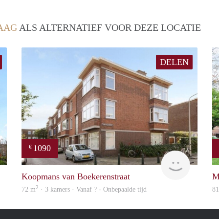
AAG
ALS ALTERNATIEF VOOR DEZE LOCATIE
DELEN
1090
€
Woning
finder
Koopmans van Boekerenstraat
M
2
72 m
· 3 kamers · Vanaf ? - Onbepaalde tijd
8