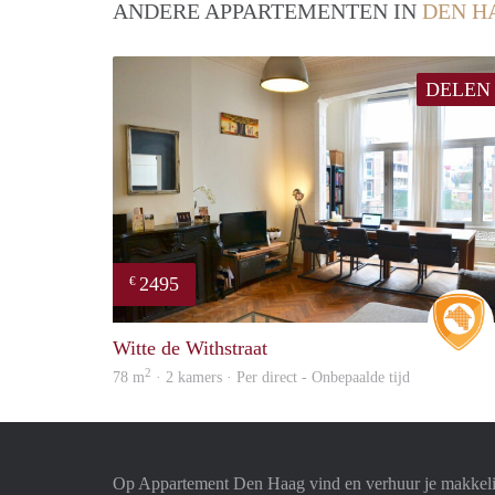
ANDERE APPARTEMENTEN IN
DEN H
DELEN
2495
€
Witte de Withstraat
2
78 m
· 2 kamers · Per direct - Onbepaalde tijd
Op Appartement Den Haag vind en verhuur je makkeli