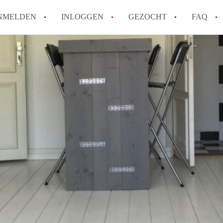
NMELDEN
INLOGGEN
GEZOCHT
FAQ
How to translate AppartementDenHaag!
Wat is Appartement-DenHaag?
Hoeveel kost het om te reageren op een 
Wat is de privacyverklaring van Apparte
Berekent Appartement-DenHaag
makelaarsvergoeding/bemiddelingsvergoe
Alle veelgestelde vragen