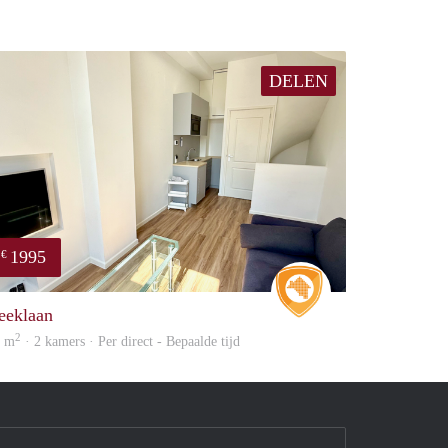
DELEN
1995
€
Real Estate
eeklaan
2
0 m
· 2 kamers · Per direct - Bepaalde tijd