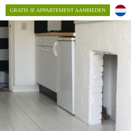
GRATIS JE APPARTEMENT AANBIEDEN
Appartement in Den Haag?
ment-DenHaag?
ding?