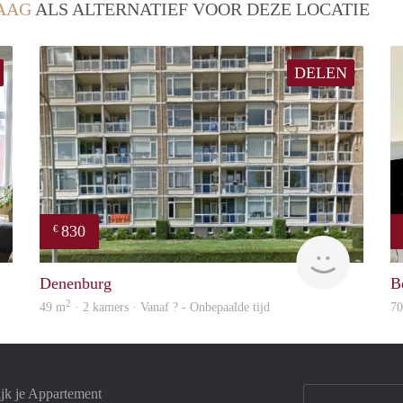
AAG
ALS ALTERNATIEF VOOR DEZE LOCATIE
DELEN
830
€
Real Estate
finder
Denenburg
B
2
49 m
· 2 kamers · Vanaf ? - Onbepaalde tijd
7
jk je Appartement