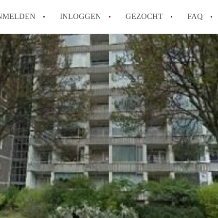
NMELDEN
INLOGGEN
GEZOCHT
FAQ
How to translate AppartementDenHaag!
Wat is Appartement-DenHaag?
Hoeveel kost het om te reageren op een 
Wat is de privacyverklaring van Apparte
Berekent Appartement-DenHaag
makelaarsvergoeding/bemiddelingsvergoe
Alle veelgestelde vragen