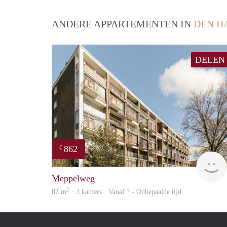
ANDERE APPARTEMENTEN IN
DEN H
DELEN
862
€
Meppelweg
2
87 m
· 3 kamers · Vanaf ? - Onbepaalde tijd