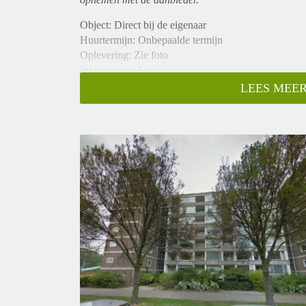
Object: Direct bij de eigenaar
Huurtermijn: Onbepaalde termijn
Oplevering: Zie foto
Inkomen eis: Nee
Garantiestelling mogelijk: Nee
LEES MEER
Borg: 1 Maand
Bemiddeling kosten: Nee
Woningdelers toegestaan: Nee
Huisdieren toegestaan: Afhankelijk van de Eigenaar
Huurtoeslag grens: Ja
Geschikt voor studenten: Afhankelijk van de Eigena