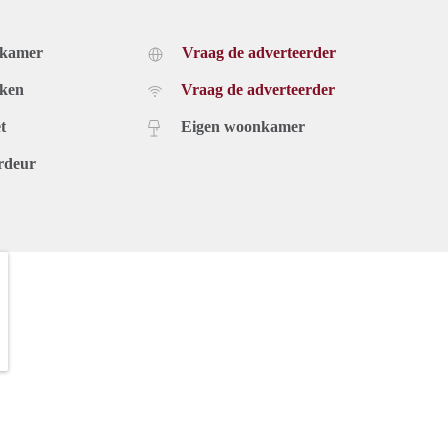
dkamer
Vraag de adverteerder
uken
Vraag de adverteerder
t
Eigen woonkamer
rdeur