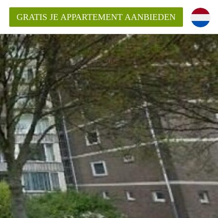
GRATIS JE APPARTEMENT AANBIEDEN
Appartement in Den Haag?
ment-DenHaag?
ding?