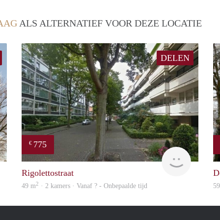
AAG
ALS ALTERNATIEF VOOR DEZE LOCATIE
DELEN
775
€
Woning
finder
Rigolettostraat
D
2
49 m
· 2 kamers · Vanaf ? - Onbepaalde tijd
5