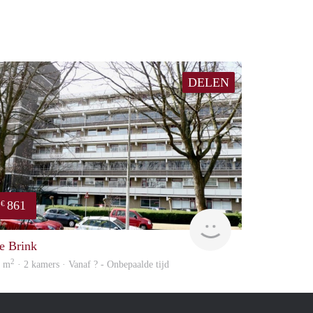
DELEN
861
€
Woning
e Brink
2
9 m
· 2 kamers · Vanaf ? - Onbepaalde tijd