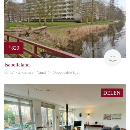
820
€
rent
Isabellaland
2
60 m
· 2 kamers · Vanaf ? - Onbepaalde tijd
DELEN