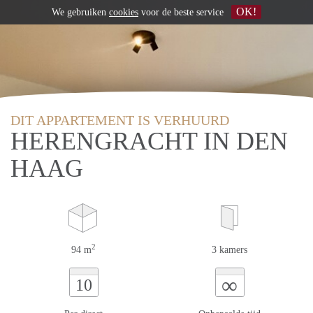
OK!
We gebruiken
cookies
voor de beste service
DIT APPARTEMENT IS VERHUURD
HERENGRACHT IN DEN
HAAG
2
94 m
3 kamers
∞
10