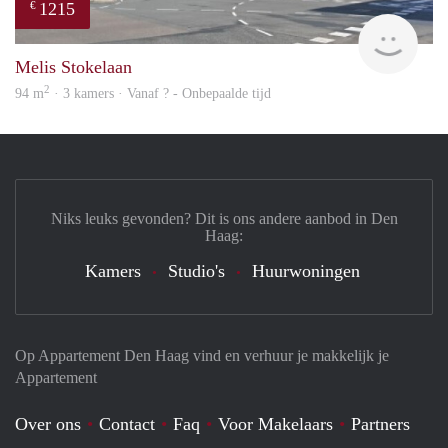
1215
€
finde
Melis Stokelaan
2
94 m
· 3 kamers · Vanaf ? - Onbepaalde tijd
Niks leuks gevonden? Dit is ons andere aanbod in Den
Haag:
Kamers
Studio's
Huurwoningen
Op Appartement Den Haag vind en verhuur je makkelijk je
Appartement
Over ons
Contact
Faq
Voor Makelaars
Partners