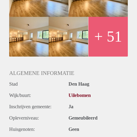
- badkamer met dubbele wastafel, inloopdouche, radiator rek
en spiegel met led verlichting
- aparte toilet
EXTRA INFORMATIE:
- huurprijs per maand à € 1.775,-
+ 51
- service kosten per maand à € 20,-
ALGEMENE INFORMATIE
Stad
Den Haag
Wijk/buurt:
Uilebomen
Inschrijven gemeente:
Ja
Opleverniveau:
Gemeubileerd
Huisgenoten:
Geen