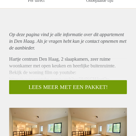
Per direct
Onbepaalde tijd
Op deze pagina vind je alle informatie over dit
appartement
in Den Haag. Als je vragen hebt kun je contact opnemen met
de aanbieder.
Hartje centrum Den Haag, 2 slaapkamers, zeer ruime
woonkamer met open keuken en heerlijke buitenruimte.
Bekijk de woning film op youtube:
https://www.youtube.com/watch?v=584NCHJogQo
Ook onder het tapje video kan je de woning film bekijken op
LEES MEER MET EEN PAKKET!
onze website.
BIJZONDERHEDEN:
- recentelijk gerenoveerd
- 2 slaapkamers
- circa 100m2
- open keuken met voldoende opberg ruimte voorzien van
elektrische kookplaat, vaatwasser, koelkast en vriezer