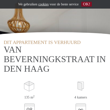
OK!
We gebruiken
cookies
voor de beste service
DIT APPARTEMENT IS VERHUURD
VAN
BEVERNINGKSTRAAT IN
DEN HAAG
2
135 m
4 kamers
∞
08