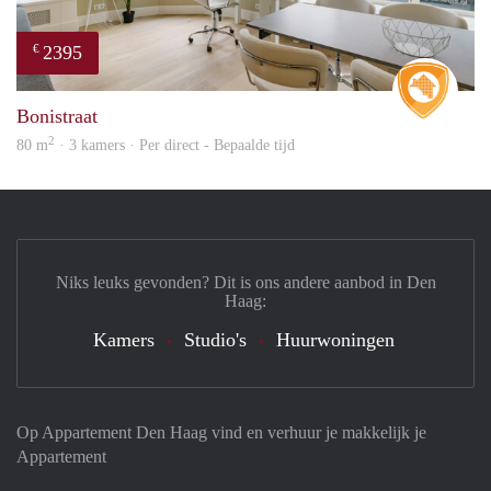
2395
€
Real 
Bonistraat
2
80 m
· 3 kamers · Per direct - Bepaalde tijd
Niks leuks gevonden? Dit is ons andere aanbod in Den
Haag:
Kamers
Studio's
Huurwoningen
Op Appartement Den Haag vind en verhuur je makkelijk je
Appartement