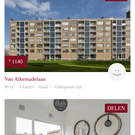
1140
€
rent
Van Alkemadelaan
2
96 m
· 4 kamers · Vanaf ? - Onbepaalde tijd
DELEN