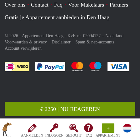
Over ons
Contact
Faq
Voor Makelaars
Partners
Gratis je Appartement aanbieden in Den Haag
© 2026 - Appartement Den Haag - KvK nr. 02094127 –
Nederland
Voorwaarden & privacy
Disclaimer
Spam & nep-accounts
Account verwijderen
Je rekent gemakkelijk af met Paypal
Je rekent gemakkelijk af met M
Je rekent gemakkelij
Je re
€ 2250 | NU REAGEREN
+
AANMELDEN
INLOGGEN
GEZOCHT
FAQ
APPARTEMENT