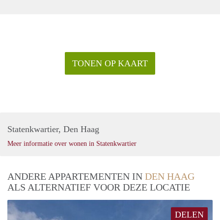
ben je binnen een kwartier de binnenstad.
(https://wonenindenhaag.nl/)
Openbaar vervoer
Tram: 11, 16
Voor meer informatie: https://www.htm.nl
TONEN OP KAART
Extra informatie
-Gestoffeerd met raambekleding en laminaat
-Huurprijs €2.250,- per maand (excl.)
-ca. 135 m2
-3 slaapkamers
-Zonnig balkon (westen) 1e verdieping
Statenkwartier, Den Haag
-Zonnig terras (westen) 2e verdieping
Meer informatie over wonen in Statenkwartier
ANDERE APPARTEMENTEN IN
DEN HAAG
ALS ALTERNATIEF VOOR DEZE LOCATIE
DELEN