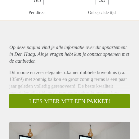
Per direct
Onbepaalde tijd
Op deze pagina vind je alle informatie over dit
appartement
in Den Haag. Als je vragen hebt kun je contact opnemen met
de aanbieder.
Dit mooie en zeer elegante 5-kamer dubbele bovenhuis (ca.
135m²) met zonnig balkon en groot zonnig terras is een paar
jaar geleden volledig gerenoveerd. De beste kwaliteit
materialen zijn tijdens de renovatie gebruikt om een luxe
levensstijl en een fijn thuis te creëren voor de nieuwe
LEES MEER MET EEN PAKKET!
huurders. U zult gecharmeerd zijn van alle klassieke details,
zoals de vele glas-in-loodramen, en suite separatie,
paneeldeuren, marmeren schoorstenen en gashaard.
Omschrijving
Entree woning via de open portiek op de eerste etage. Via de