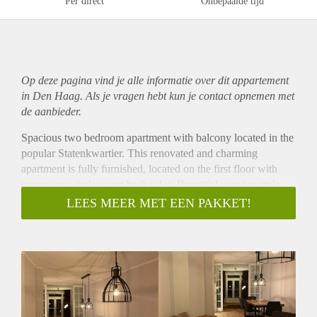
Per direct
Onbepaalde tijd
Op deze pagina vind je alle informatie over dit
appartement
in Den Haag. Als je vragen hebt kun je contact opnemen met
de aanbieder.
Spacious two bedroom apartment with balcony located in the
popular Statenkwartier. This renovated and charming
apartment is fully furnished, located on the first floor with
expansive windows on both sides. Beautiful wooden style
flooring throughout. Ideal for expats working in
LEES MEER MET EEN PAKKET!
Statenkwartier.
Layout
Charming living room with characteristic windows.
Comfortable and timeless furniture. Kitchen fitted will all
comforts including built-in gas stove, oven, fridge/freezer,
dishwasher and ample storage space. The bathroom features
a walk-in shower and sink. Spacious master bedroom. Guest