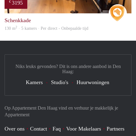
3195
€
Real 
Schenkkade
2
130 m
· 5 kamers · Per direct - Onbepaalde tijd
Niks leuks gevonden? Dit is ons andere aanbod in Den
Haag:
Kamers
Studio's
Huurwoningen
Op Appartement Den Haag vind en verhuur je makkelijk je
Appartement
Over ons
Contact
Faq
Voor Makelaars
Partners