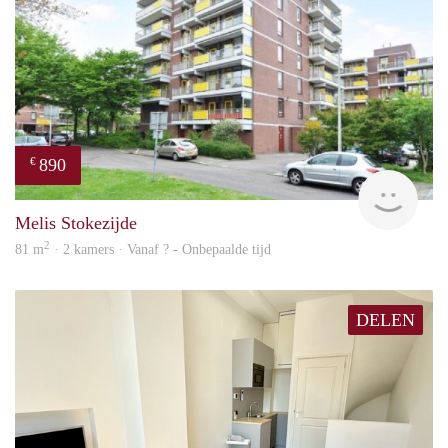
890
€
finde
Melis Stokezijde
2
81 m
· 2 kamers · Vanaf ? - Onbepaalde tijd
DELEN