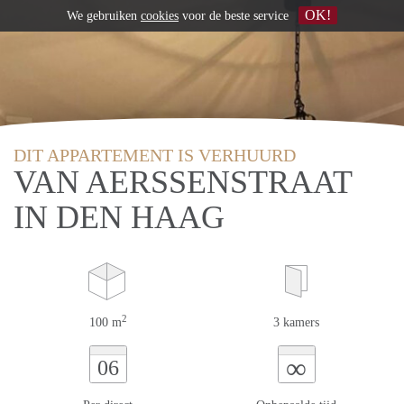
OK!
We gebruiken
cookies
voor de beste service
DIT APPARTEMENT IS VERHUURD
VAN AERSSENSTRAAT
IN DEN HAAG
2
100 m
3 kamers
∞
06