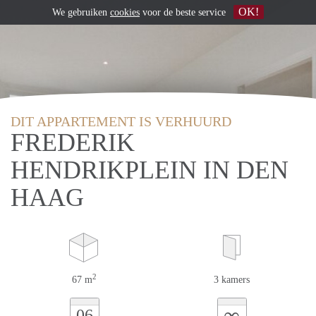
OK!
We gebruiken
cookies
voor de beste service
DIT APPARTEMENT IS VERHUURD
FREDERIK
HENDRIKPLEIN IN DEN
HAAG
2
67 m
3 kamers
∞
06