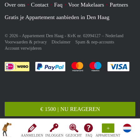
Over ons
Contact
Faq
Voor Makelaars
Partners
Gratis je Appartement aanbieden in Den Haag
© 2026 - Appartement Den Haag - KvK nr. 02094127 –
Nederland
Voorwaarden & privacy
Disclaimer
Spam & nep-accounts
Account verwijderen
Je rekent gemakkelijk af met Paypal
Je rekent gemakkelijk af met M
Je rekent gemakkelij
Je re
€ 1500 | NU REAGEREN
+
AANMELDEN
INLOGGEN
GEZOCHT
FAQ
APPARTEMENT