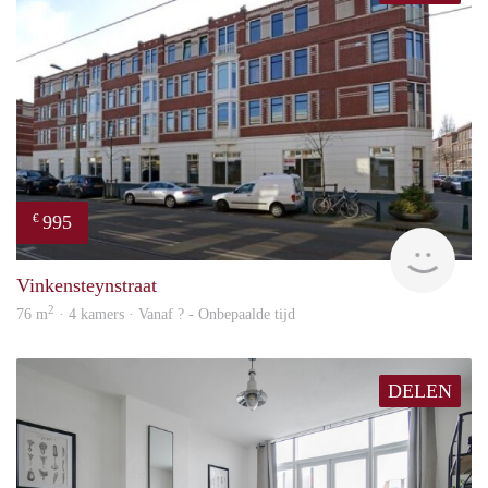
995
€
rent
Vinkensteynstraat
2
76 m
· 4 kamers · Vanaf ? - Onbepaalde tijd
DELEN