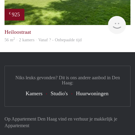
925
€
finde
Heiloostraat
2
56 m
· 2 kamers · Vanaf ? - Onbepaalde tijd
Niks leuks gevonden? Dit is ons andere aanbod in Den
Haag:
Kamers
Studio's
Huurwoningen
Op Appartement Den Haag vind en verhuur je makkelijk je
Appartement