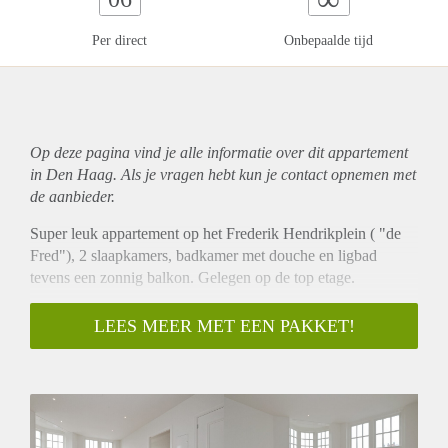
Per direct
Onbepaalde tijd
Op deze pagina vind je alle informatie over dit
appartement
in Den Haag. Als je vragen hebt kun je contact opnemen met
de aanbieder.
Super leuk appartement op het Frederik Hendrikplein ( "de
Fred"), 2 slaapkamers, badkamer met douche en ligbad
tevens een zonnig balkon. Gelegen op de top etage.
Indeling:
LEES MEER MET EEN PAKKET!
Entree via een gezamenlijke opgang met intercominstallatie.
Lichte woonkamer voorzien van luxe open keuken met alle
inbouwapparatuur, 2 slaapkamers waarvan één met terras,
badkamer voorzien van een inloopdouche en ligbad.
Het appartement is volledig voorzien van dubbel glas en