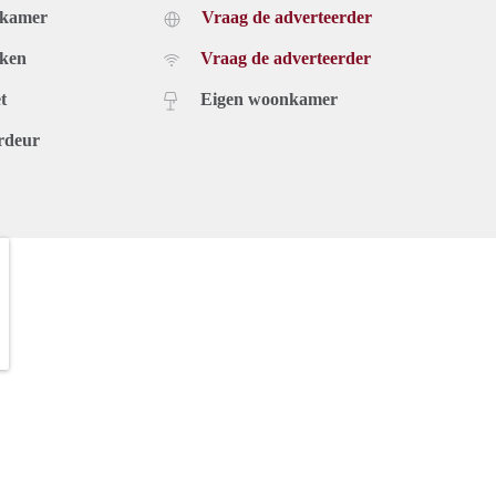
dkamer
Vraag de adverteerder
uken
Vraag de adverteerder
t
Eigen woonkamer
rdeur