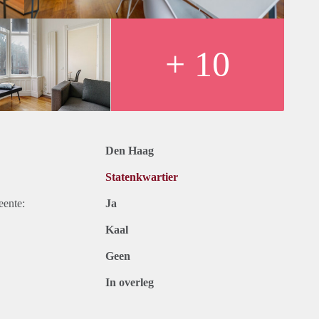
ity, TV, Internet and municipal taxes - Furnished
+ 10
Den Haag
Statenkwartier
eente:
Ja
Kaal
Geen
In overleg