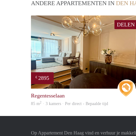
ANDERE APPARTEMENTEN IN
DEN H
DELEN
2895
€
Regentesselaan
2
85 m
· 3 kamers · Per direct - Bepaalde tijd
Op Appartement Den Haag vind en verhuur je makkeli