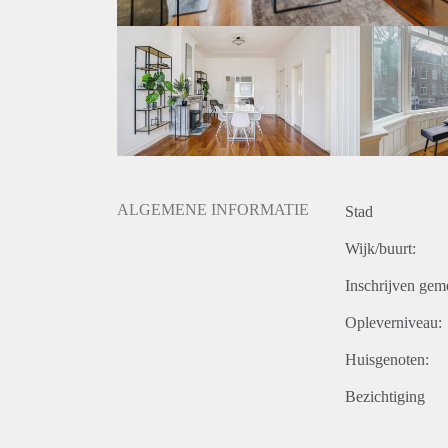
- Price all-in
- Located in Statenkwartier area
Rental price: € 1.695,- including gas, water, electric
ALGEMENE INFORMATIE
Stad
Wijk/buurt:
Inschrijven gem
Opleverniveau:
Huisgenoten:
Bezichtiging