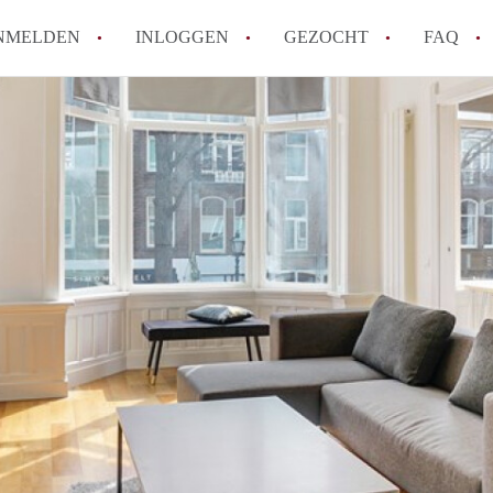
NMELDEN
INLOGGEN
GEZOCHT
FAQ
How to translate AppartementDenHaag!
Wat is Appartement-DenHaag?
Hoeveel kost het om te reageren op een 
Wat is de privacyverklaring van Apparte
Berekent Appartement-DenHaag
makelaarsvergoeding/bemiddelingsvergoe
Alle veelgestelde vragen