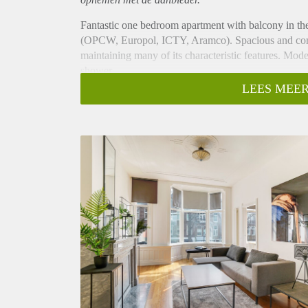
Fantastic one bedroom apartment with balcony in the
(OPCW, Europol, ICTY, Aramco). Spacious and comf
maintaining many of its characteristic features. Mod
shower.
Layout
LEES MEER
Shared entrance with a staircase to the first floor. 
floor and a characteristic fire place. A fully equipp
and a separate double sink, giving access to a small 
bedroom with lots of closet space and a nice view o
The modern bathroom consists of a toilet, shower an
Located at the Frederik Hendriklaan shopping street 
distance from several international institutions (E
Scheveningen (beach) and the city's center by public
walking distance and the city center reachable withi
Key aspects
- Fully furnished
- Study room
- New renovated balcony terrace
- Fire place