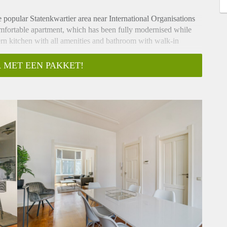
 popular Statenkwartier area near International Organisations
ortable apartment, which has been fully modernised while
ern kitchen with all amenities and bathroom with walk-in
 MET EEN PAKKET!
Entering the large living/dining room with an authentic wooden
ed kitchen with a oven/microwave, gas stove, fridge, dishwasher
balcony. On the other side of the living room access to a bright
ver the Frederik Hendriklaan and adjoined a small study room.
d separate sink.
in the heart of the very desired Statenkwartier area. At walking
uropol, ICTY and OPCW) and near (and well connected to) both
 transport. With public transport just a few minutes away on
n 10 minutes.