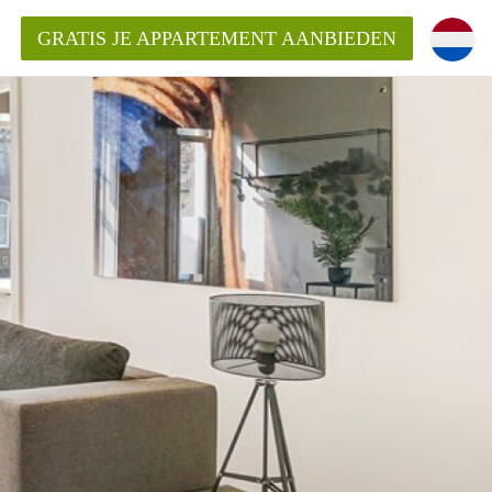
GRATIS JE APPARTEMENT AANBIEDEN
Appartement in Den Haag?
ment-DenHaag?
ding?