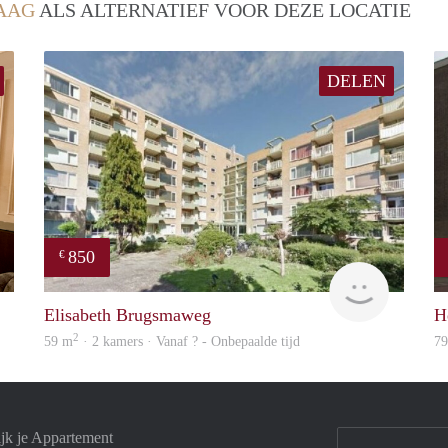
AAG
ALS ALTERNATIEF VOOR DEZE LOCATIE
DELEN
850
€
Real Estate
finder
Elisabeth Brugsmaweg
H
2
59 m
· 2 kamers · Vanaf ? - Onbepaalde tijd
7
jk je Appartement